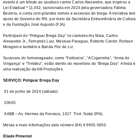
evento é um tributo ao saudoso cantor Carlos Alexandre, que inspirou a
Lei Estadual º 11.452, sancionada em 2023 pela governadora Fátima
Bezerra, e conta com grandes nomes e sucessos do brega. A iniciativa tem
apoio do Governo do RN, por meio da Secretária Extraordinária de Cultura
e da Fundação José Augusto (FJA).
Participam do “Potiguar Brega Day” os cantores Ary Maia, Carlos
Alexandre Jr., Fernando Luiz, Messias Paraguai, Roberto Cantor, Robson
Miragem e também a Banda Flor de Liz.
Sucessos do homenageado, como “Feiticeira”, “A Ciganinha”, “Arma de
Vingança” e “Timidez”, estão dentro do repertório do “Brega Day”. A festa é
uma realização da AM Produções.
SERVIÇO: Potiguar Brega Day
01 de junho de 2024 (sábado).
20h30.
AABB – Av. Hermes da Fonseca, 1017. Tirol. Natal (RN).
Mesas e mais informações pelo número (84) 9 9655-5650.
Eliade Pimentel