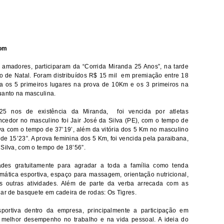
com
 e amadores, participaram da “Corrida Miranda 25 Anos”, na tarde
tro de Natal. Foram distribuídos R$ 15 mil em premiação entre 18
a os 5 primeiros lugares na prova de 10Km e os 3 primeiros na
uanto na masculina.
25 nos de existência da Miranda, foi vencida por atletas
edor no masculino foi Jair José da Silva (PE), com o tempo de
ilva com o tempo de 37’19’, além da vitória dos 5 Km no masculino
e 15’23”. A prova feminina dos 5 Km, foi vencida pela paraibana,
 Silva, com o tempo de 18’56”.
dades gratuitamente para agradar a toda a família como tenda
ática esportiva, espaço para massagem, orientação nutricional,
as outras atividades. Além de parte da verba arrecada com as
uar de basquete em cadeira de rodas: Os Tigres.
portiva dentro da empresa, principalmente a participação em
m melhor desempenho no trabalho e na vida pessoal. A ideia do