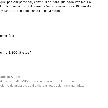
a que possam participar, contribuindo para que cada vez mais a
úde e bem-estar dos potiguares, além de comemorar os 25 anos da
a Miranda, gerente de marketing da Miranda.
comentário.
uniu 1.200 atletas
”
 Canindé Soares.
de como a MIRANDA, não contratar os trabalhos de um
etorno de mídia a e qualidade das fotos estariam garantidas.