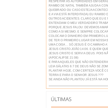
RESPEITAR AS AUTORIDADES EM GERAL
RAMBO DE NATAL TAMBÉM AJUDA A CO
QUEBRADO OU CASO ESTEJA ACONTECE
E A VIA ESTÁ INTERDITADA) EU RAMBO
OUTROS ACIDENTES. CLARO QUE EU E 
ENTENDIAM O MEU VERDADEIRO TRABA
PORQUE JESUS FALOU: DEVEMOS AMAR
COMO A SI MESMO. E SEMPRE COLOCA
COLOCAM O DINHEIRO EM PRIMEIRO LU
DE TER O PRIMEIRO LUGAR EM NOSSAS 
UMA COISA… SÓ JESUS É O CAMINHO A 
JESUS CRISTO.JOÃO 14:06. E QUEM QUE
JESUS CRISTO E SERVI A DEUS. POIS 
(APOCALIPSE 21:08)
E PARA AQUELES QUE NÃO ENTENDER
LEIA GÁLATAS 6:7 DE DEUS NÃO SE Z
PLANTAR HOJE, COM CERTEZA VOCÊ CO
TERRA E PARA O SENHOR JESUS ???
SE AINDA NÃO PLANTOU JÁ ESTÁ NA H