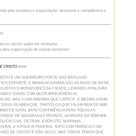
da pela iniciativa e organização. Isto prova a competencia e
se:
to de eu não ter saído em nenhuma…
a pela organização do evento belíssimo!
E CRISTO
disse:
RISTO É UM GUERREIRO FORTE NAS BATALHAS
TICO ESPORTE, E MINHA ACADEMIA SÃO AS RUAS DE NATAL
LOJISTAS E MORADORES DA CIDADE, LEVANDO A PALAVRA
INDO TODOS COM MUITA IRREVERÊNCIA.
LHO, MAS A UMA MINORIA QUE CRÍTICA . E MESMO ASSIM
 DEUS OS ABENÇOE, TANTOS OS QUE FALAM BEM DE MIM,
AMBO DE NATAL BATO CONTINÊNCIA PARA TODAS AS
GUARDAS DE SEGURANÇA PRIVADA, GUARDAS DA SEMURB,
OLICIA CIVIL, DETRAN, EXÉRCITO, MARINHA ,
DERAL E A POLICIA FEDERAL. BATO CONTINÊNCIA COM
ADO DE CRISTO E NÃO SÓ EU, MAS TODOS TEMOS QUE