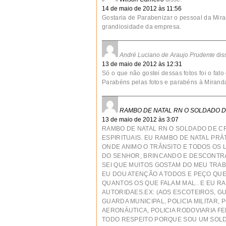
14 de maio de 2012 às 11:56
Gostaria de Parabenizar o pessoal da Miran
grandiosidade da empresa.
André Luciano de Araujo Prudente
dis
13 de maio de 2012 às 12:31
Só o que não gostei dessas fotos foi o fa
Parabéns pelas fotos e parabéns à Mirand
RAMBO DE NATAL RN O SOLDADO D
13 de maio de 2012 às 3:07
RAMBO DE NATAL RN O SOLDADO DE C
ESPIRITUAIS. EU RAMBO DE NATAL PRÁ
ONDE ANIMO O TRÂNSITO E TODOS OS 
DO SENHOR, BRINCANDO E DESCONTRA
SEI QUE MUITOS GOSTAM DO MEU TRABA
EU DOU ATENÇÃO A TODOS E PEÇO QUE
QUANTOS OS QUE FALAM MAL.. E EU R
AUTORIDAES.EX: (AOS ESCOTEIROS, 
GUARDA MUNICIPAL, POLICIA MILITAR, P
AERONÁUTICA, POLICIA RODOVIARIA FE
TODO RESPEITO PORQUE SOU UM SOLD