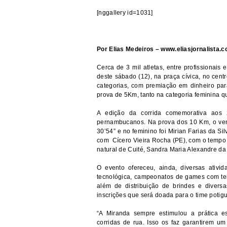
[nggallery id=1031]
Por Elias Medeiros –
www.eliasjornalista.
Cerca de 3 mil atletas, entre profissionais
deste sábado (12), na praça cívica, no cen
categorias, com premiação em dinheiro par
prova de 5Km, tanto na categoria feminina q
A edição da corrida comemorativa aos 
pernambucanos. Na prova dos 10 Km, o venc
30’54” e no feminino foi Mirian Farias da S
com Cícero Vieira Rocha (PE), com o tempo d
natural de Cuité, Sandra Maria Alexandre da
O evento ofereceu, ainda, diversas ativi
tecnológica, campeonatos de games com tem
além de distribuição de brindes e divers
inscrições que será doada para o time potig
“A Miranda sempre estimulou a prática es
corridas de rua. Isso os faz garantirem u