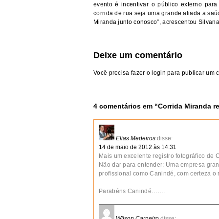
evento é incentivar o público externo par
corrida de rua seja uma grande aliada a sa
Miranda junto conosco”, acrescentou Silvan
Deixe um comentário
Você precisa fazer o
login
para publicar um 
4 comentários em “
Corrida Miranda re
Elias Medeiros
disse:
14 de maio de 2012 às 14:31
Mais um excelente registro fotográfico de
Não dar para entender: Uma empresa gran
profissional como Canindé, com certeza o r
Parabéns Canindé…….
Wilson Carneiro
disse: