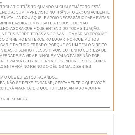
.
NTROLAR O TRÂSITO QUANDO ALGUM SEMÁFORO ESTÁ
NDO ALGUM IMPREVISTO NO TRÂNSITO EX:( UM ACIDENTE
 DE NATAL JÁ DOU AQUELE APOIO NECESSÁRIO PARA EVITAR
MINHA BAZUKA LUMINOSA ! E A TODOS QUE NÃO
LHO. AGORA QUE FIQUE ENTENDIDO TODA SITUAÇÃO.
 A DEUS SOBRE TODAS AS COISAS… E AMAR AO PRÓXIMO
R O DINHEIRO EM TERCEIRO LUGAR. PORQUE MUITOS
GAR E DA TUDO ERRADO! PORQUE SÓ UM TEM O DIREITO
VIDAS, O SENHOR JESUS !!! POIS EU TENHO CERTEZA DE
VERDADE E A VIDA E NINGUÉM VAI AO PAI SE NÃO POR
R IR PARA A GLÓRIA ETERNA DO SENHOR, É SÓ SEGUIR A
NÃO ENTRARÁ NO REINO DO CÉU OS MALDIZENTES
AM O QUE EU ESTOU FALANDO…
OMBA, NÃO SE DEIXE ENGANAR, CERTAMENTE O QUE VOCÊ
LHERÁ AMANHÃ. E O QUE TU TEM PLANTADO AQUI NA
ORA DE SEMEAR…