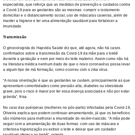
especialista, que reforça que as medidas de prevenção e cuidados contra
a Covid-19 para as gestantes são as mesmas: cumprir o isolamento
domiciliar e o distanciamento social, uso de máscaras caseiras, além de
manter a higiene e ter uma alimentação saudável para fortalecer a
imunidade.
Transmissão
O ginecologista do Hapvida Saúde diz que, até agora, não há casos
confirmados sobre a transmissão da Covid-19 da mãe para o bebê
durante a gestação e nem por meio do leite materno. Assim como não há
na literatura médica nenhum dado de que o novo coronavírus possa levar
a algum tipo de má formação, como ocorreu com o zika vírus.
“A nossa orientação é que as gestantes se cuidem, principalmente as que
apresentam comorbidades como pressão alta, diabetes ou obesidade
grave, pois o risco é maior por ter essa doença associada e não por estar
grávida”, frisa.
No caso das puérperas (mulheres no pós-parto) infectadas pela Covid-19,
Oliveira explica que podem continuar amamentando, já que os benefícios
são inúmeros para melhorar a imunidade do recém-nascido. “A mãe pode
seguir com a amamentação de duas formas: com uso de máscara e
criteriosa higienização ou extrair o leite e deixar que um cuidador
saudável ofereça ao bebê”, orienta.