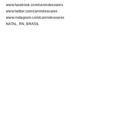
www.facebook.com/canindesoares
www.twitter.com/canindesoares
www.instagram.com/canindesoares
NATAL, RN, BRASIL