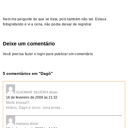
Nem me pergunte do que se trata, pois também não sei. Estava
fotografando e vi a cena, não podia deixar de registrar.
Deixe um comentário
Você precisa fazer o
login
para publicar um comentário.
5 comentários em “
Dagô
”
GUIOMAR SILVEIRA
disse:
16 de fevereiro de 2009 às 21:32
Muito boaaa!!!
Hilário, Dagô é único. Uma lenda…
mariana
disse: