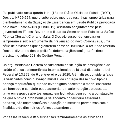
Fui publicado nesta quarta-feira (18), no Diário Oficial do Estado (DOE), o
Decreto Nº 29.524, que dispõe sobre medidas restritivas temporárias para
o enfrentamento da Situação de Emergência em Saúde Pública provocada
pelo novo Coronavírus (COVID-19), assinado conjuntamente pela
governadora Fátima Bezerra e o titular da Secretaria de Estado da Saúde
Pública (Sesap), Cipriano Maia. O Decreto suspende, em caráter
temporário e sob o argumento da prevenção do novo Coronavírus, uma
série de atividades que aglomerem pessoas. Inclusive, o art. 6º do referido
Decreto diz que o desrespeito às determinações configurará crime
previsto no artigo 268, do Código Penal.
Os argumentos do Decreto se sustentam na situação de emergência de
saúde pública de importância internacional, que já está disposta na Lei
Federal nº 13.979, de 6 de fevereiro de 2020. Além disso, considera fatos
já verificados como o avanço mundial do contágio desse novo tipo de
doença respiratória que pode levar alguns pacientes à morte; considera
também que o contágio pode aumentar em aglomeração de pessoas,
tanto em espaços abertos, quanto em fechados, bem como a constatação
de que o novo Coronavírus já se encontra no território estadual e,
portanto, são imprescindíveis a adoção de medidas preventivas com a
finalidade de diminuir os efeitos da pandemia.
Por essas razões, estão suspensas temporariamente as atividades