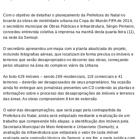
Com o objetivo de detalhar o planejamento da Prefeitura do Natal no
tocante às obras de mobilidade urbana da Copa do Mundo FIFA de 2014,
o secretário municipal de Obras Públicas e Infraestrutura, Sérgio Pinheiro,
concedeu entrevista coletiva à imprensa na manhã desta quarta-feira (11),
na sede da Semopi.
O secretário apresentou um mapa com a planta atualizada do projeto,
incluindo fotografias aéreas, que localizam de forma precisa os imóveis e
terrenos que serão desapropriados no decorrer das obras, começando
pelos situados na área do complexo viário da Urbana.
Ao todo 429 imóveis – sendo 269 residenciais, 119 comerciais e 41
terrenos – deverão ser desapossados de seus proprietários. Na ocasião
ainda foi entregue aos jornalistas presentes um CD contendo as plantas e
informações sobre o processo das desapropriações de imóveis e terrenos
das áreas. As obras compreendem 8 km de extensão.
O valor das desapropriações, que será pago pela contrapartida da
Prefeitura do Natal, ainda será estipulado mediante a realização de um
trabalho que compreende três etapas: a identificação dos imóveis pela
Secretaria Municipal de Meio Ambiente e Urbanismo (Semurb); a
avaliação da infraestrutura que estipulará o valor de cada imóvel
realizada pela comissão técnica da Semopi; e por fim, a parte jurídica com