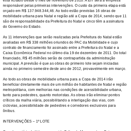
está licitado desde o mês de novembro de 2010. A EIT será a empresa
responsável pelas primeiras intervenções. O custo da primeira etapa está
orçado em R$ 137.948.344,46. Ao todo estão previstas 16 obras de
mobilidade urbana para Natal e região até a Copa de 2014, sendo que 11
são de responsabilidade da Prefeitura do Natal e cinco têm a assinatura
do Governo do Estado.
As 11 intervenções que serão realizadas pela Prefeitura do Natal estão
avaliadas em R$ 338 milhões oriundos do PAC da Mobilidade e cujo
contrato de financiamento foi assinado entre a Prefeitura do Natal e a
Caixa Econômica Federal no último dia 19 de dezembro de 2011. Do total
financiado, R$ 45 milhões serão de contrapartida da administração
municipal. A previsão é que as obras do primeiro lote sejam iniciadas
ainda no primeiro semestre deste ano de 2012, provavelmente em março.
Ao todo as obras de mobilidade urbana para a Copa de 2014 irão
beneficiar diretamente mais de um milhão de habitantes de Natal e região
metropolitana, com melhorias nas condições de acessibilidade urbana,
tanto para pedestres, quanto motoristas. As obras irão eliminar pontos
críticos da malha viária, possibilitando a interligação das vias, com
ciclovias, acessibilidade de pedestres e corredores exclusivos para
ônibus.
INTERVENÇÕES – 1º LOTE