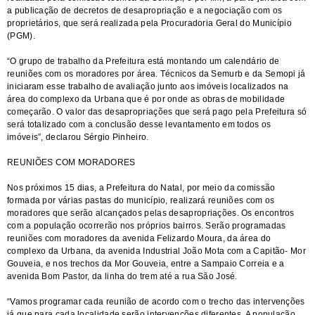
a publicação de decretos de desapropriação e a negociação com os
proprietários, que será realizada pela Procuradoria Geral do Município
(PGM).
“O grupo de trabalho da Prefeitura está montando um calendário de
reuniões com os moradores por área. Técnicos da Semurb e da Semopi já
iniciaram esse trabalho de avaliação junto aos imóveis localizados na
área do complexo da Urbana que é por onde as obras de mobilidade
começarão. O valor das desapropriações que será pago pela Prefeitura só
será totalizado com a conclusão desse levantamento em todos os
imóveis”, declarou Sérgio Pinheiro.
REUNIÕES COM MORADORES
Nos próximos 15 dias, a Prefeitura do Natal, por meio da comissão
formada por várias pastas do município, realizará reuniões com os
moradores que serão alcançados pelas desapropriações. Os encontros
com a população ocorrerão nos próprios bairros. Serão programadas
reuniões com moradores da avenida Felizardo Moura, da área do
complexo da Urbana, da avenida Industrial João Mota com a Capitão- Mor
Gouveia, e nos trechos da Mor Gouveia, entre a Sampaio Correia e a
avenida Bom Pastor, da linha do trem até a rua São José.
“Vamos programar cada reunião de acordo com o trecho das intervenções
já que para cada localidade serão intervenções diferentes. A população