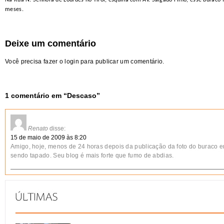
Na Rua N. Senhora de Lourdes no Tirol, esquina com Av. Salgado Filho, esse buraco 
meses.
Deixe um comentário
Você precisa fazer o
login
para publicar um comentário.
1 comentário em “
Descaso
”
Renato
disse:
15 de maio de 2009 às 8:20
Amigo, hoje, menos de 24 horas depois da publicação da foto do buraco e
sendo tapado. Seu blog é mais forte que fumo de abdias.