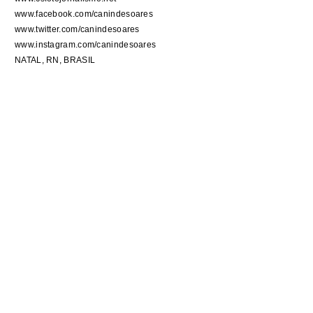
www.facebook.com/canindesoares
www.twitter.com/canindesoares
www.instagram.com/canindesoares
NATAL, RN, BRASIL