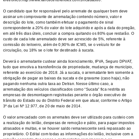
eletrônico:
http://www.lancecertoleiloes.com.br/cadastro
.
O candidato que for responsável pelo arremate de qualquer bem deve
assinar um comprovante de arrematação contendo número, valor e
descrição do lote, como também efetuar o pagamento de sinal
correspondente a 20% do valor do lote adquirido e após a data do pregão,
em até três dias úteis, concluir a compra quitando os 80% que restarão. O
custo de cada lote arrematado deve ser acrescido de 5%, referente à
comissão do leiloeiro, além de 0,90% de ICMS, se o veículo for de
circulação, ou 18% se o lote for destinado à sucata.
Deverá o arrematante custear ainda licenciamento, IPVA, Seguro DPVAT,
tudo que envolva a transferência de propriedade, mudança de município,
referente ao exercício de 2018. Já a sucata, o arrematante tem somente a
obrigação de pagar as baixas da sucata e de gravame (caso haja), não
pagando nenhuma outra taxa ao Detran. Nesse último caso, a
arrematação dos veículos classificados como “Sucata” fica restrita as
empresas de desmontagem registradas perante o órgão executivo de
trânsito do Estado ou do Distrito Federal em que atuar, conforme o Artigo
3º da Lei Nº 12.977, de 20 de maio de 2014.
O valor arrecadado com os arremates deve ser utilizado para custeio com
a realização do leilão, despesas de remoção e pátio, para pagar impostos
atrasados e multas, e se houver saldo remanescente será repassado ao
proprietário. O Edital com todas as informações do leilão, inclusive com a