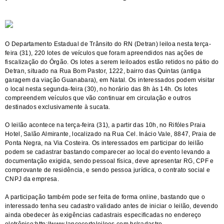
O Departamento Estadual de Trânsito do RN (Detran) leiloa nesta terça-
feira (31), 220 lotes de veículos que foram apreendidos nas ações de
fiscalização do Órgão. Os lotes a serem leiloados estão retidos no pátio do
Detran, situado na Rua Bom Pastor, 1222, bairro das Quintas (antiga
garagem da viação Guanabara), em Natal. Os interessados podem visitar
o local nesta segunda-feira (30), no horário das 8h às 14h. Os lotes
compreendem veículos que vão continuar em circulação e outros
destinados exclusivamente à sucata.
O leilão acontece na terça-feira (31), a partir das 10h, no Rifóles Praia
Hotel, Salão Almirante, localizado na Rua Cel. Inácio Vale, 8847, Praia de
Ponta Negra, na Via Costeira. Os interessados em participar do leilão
podem se cadastrar bastando comparecer ao local do evento levando a
documentação exigida, sendo pessoal física, deve apresentar RG, CPF e
comprovante de residência, e sendo pessoa jurídica, o contrato social e
CNPJ da empresa.
A participação também pode ser feita de forma online, bastando que o
interessado tenha seu cadastro validado antes de iniciar o leilão, devendo
ainda obedecer às exigências cadastrais especificadas no endereço