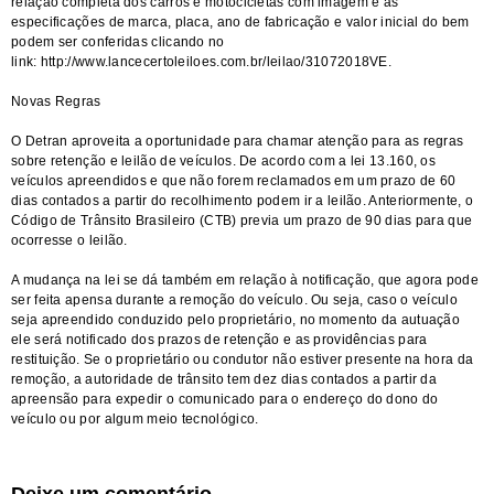
relação completa dos carros e motocicletas com imagem e as
especificações de marca, placa, ano de fabricação e valor inicial do bem
podem ser conferidas clicando no
link:
http://www.lancecertoleiloes.com.br/leilao/31072018VE
.
Novas Regras
O Detran aproveita a oportunidade para chamar atenção para as regras
sobre retenção e leilão de veículos. De acordo com a lei 13.160, os
veículos apreendidos e que não forem reclamados em um prazo de 60
dias contados a partir do recolhimento podem ir a leilão. Anteriormente, o
Código de Trânsito Brasileiro (CTB) previa um prazo de 90 dias para que
ocorresse o leilão.
A mudança na lei se dá também em relação à notificação, que agora pode
ser feita apensa durante a remoção do veículo. Ou seja, caso o veículo
seja apreendido conduzido pelo proprietário, no momento da autuação
ele será notificado dos prazos de retenção e as providências para
restituição. Se o proprietário ou condutor não estiver presente na hora da
remoção, a autoridade de trânsito tem dez dias contados a partir da
apreensão para expedir o comunicado para o endereço do dono do
veículo ou por algum meio tecnológico.