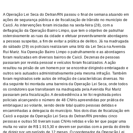
A Operação Lei Seca do Detran/RN passou o final de semana atuando em
ações de segurança pública e de fiscalização de trânsito no município de
Caicó. As intervenções foram iniciadas na sexta-feira (28), com a
deflagração da Operação Bairro Limpo, que tem o objetivo de patrulhar
ostensivamente as ruas da cidade e efetuar preventivamente abordagens
a pessoas suspeitas, a fim de evitar a prática de delitos. Já na madrugada
do sábado (29) os policiais realizaram uma blitz da Lei Seca na Avenida
Rui Mariz. Na Operação Bairro Limpo o patrulhamento e as abordagens
foram realizadas em diversos bairros de Caicó. Dezenas de pessoas
passaram por revista pessoal e veículos foram fiscalizados. A ação
resultou na prisão de um homem por se encontrar dirigindo embriagado e
outros seis autuados administrativamente pela mesma infração. Também
foram registrados sete autos de infração de características diversas. No
dia seguinte foi montada uma barreira da Operação Lei Seca, onde todos
os condutores que transitavam na madrugada pela Avenida Rui Mariz
passaram pela fiscalização. A desobediência a lei foi registrada pelos
policiais alcançando o número de 48 CNHs apreendidas por prática de
embriaguez ao volante, sendo deste total quatro pessoas detidas e
encaminhadas a delegacia do município. Nos dois dias de fiscalização em
Caicó a equipe da Operação Lei Seca do Detran/RN prendeu cinco
pessoas e outras 50 tiveram suas CNHs retidas e vão ter que pagar uma
multa no valor de R$ 1.915,30 e devem ser punidas com a perda do direito
de dirigir por um período de 12 meses. O coordenador da Operação Lei