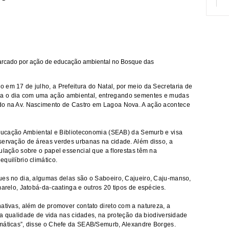
 em 17 de julho, a Prefeitura do Natal, por meio da Secretaria de
ra o dia com uma ação ambiental, entregando sementes e mudas
do na Av. Nascimento de Castro em Lagoa Nova. A ação acontece
 Educação Ambiental e Biblioteconomia (SEAB) da Semurb e visa
servação de áreas verdes urbanas na cidade. Além disso, a
ulação sobre o papel essencial que a florestas têm na
quilíbrio climático.
ues no dia, algumas delas são o Saboeiro, Cajueiro, Caju-manso,
marelo, Jatobá-da-caatinga e outros 20 tipos de espécies.
nativas, além de promover contato direto com a natureza, a
s na qualidade de vida nas cidades, na proteção da biodiversidade
imáticas”, disse o Chefe da SEAB/Semurb, Alexandre Borges.