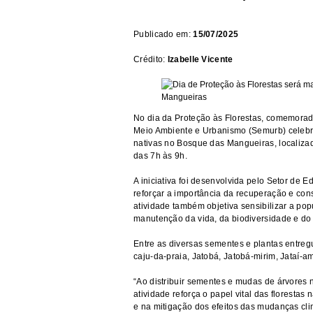
Publicado em:
15/07/2025
Crédito:
Izabelle Vicente
No dia da Proteção às Florestas, comemorado
Meio Ambiente e Urbanismo (Semurb) celeb
nativas no Bosque das Mangueiras, localiza
das 7h às 9h.
A iniciativa foi desenvolvida pelo Setor de
reforçar a importância da recuperação e con
atividade também objetiva sensibilizar a pop
manutenção da vida, da biodiversidade e do e
Entre as diversas sementes e plantas entreg
caju-da-praia, Jatobá, Jatobá-mirim, Jataí-a
“Ao distribuir sementes e mudas de árvores 
atividade reforça o papel vital das floresta
e na mitigação dos efeitos das mudanças cl