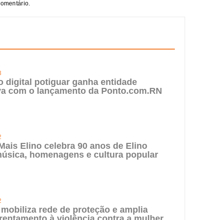
comentário.
3
digital potiguar ganha entidade
iva com o lançamento da Ponto.com.RN
2
 Mais Elino celebra 90 anos de Elino
úsica, homenagens e cultura popular
2
 mobiliza rede de proteção e amplia
rentamento à violência contra a mulher