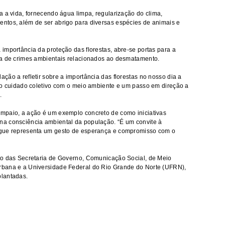
a a vida, fornecendo água limpa, regularização do clima,
ntos, além de ser abrigo para diversas espécies de animais e
importância da proteção das florestas, abre-se portas para a
ia de crimes ambientais relacionados ao desmatamento.
ão a refletir sobre a importância das florestas no nosso dia a
ao cuidado coletivo com o meio ambiente e um passo em direção a
.
mpaio, a ação é um exemplo concreto de como iniciativas
a consciência ambiental da população. “É um convite à
egue representa um gesto de esperança e compromisso com o
to das Secretaria de Governo, Comunicação Social, de Meio
rbana e a Universidade Federal do Rio Grande do Norte (UFRN),
plantadas.