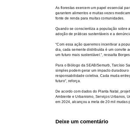
As florestas exercem um papel essencial par
garantem alimentos e muitas vezes medicame
fonte de renda para muitas comunidades.
Quando se conscientiza a população sobre a 
adoção de práticas sustentáveis e a denúnc
“Com essa ação queremos incentivar a populaç
dia, cada semente distribuída é um convite 
um futuro mais sustentável.”, ressalta Borges
Para o Biólogo da SEAB/Semurb, Tarcísio Sa
simples podem gerar um impacto duradouro n
responsabilidade coletiva. Cada muda entr
futuro”, reforça.
De acordo com dados do Planta Natal, proje
Ambiente e Urbanismo, Serviços Urbanos, U
em 2024, alcançou a meta de 20 mil mudas 
Deixe um comentário