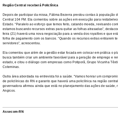
Região Central receberá Policlínica
Depois de participar da missa, Fátima Bezerra prestou contas à população d
Central 104 FM. Ela comentou sobre as ações em execução para restabelecer 
Estado. “Paralelo ao esforço que temos feito, catando moeda, revisando co
estamos buscando recursos extras para quitar as folhas atrasadas”, destaco
feira (21) haverá uma nova negociação para a venda dos royalties e que es
folha de pagamento com os bancos. “Quando os recursos extras entrarem te
servidores”, acrescentou.
Ela comentou que além de a gestão estar focada em colocar em prática o p
busca também criar um ambiente favorável para a geração de emprego e rend
estado, e citou o diálogo com empresas como Potiporã, Grupo Vicunha Têxtil,
Coteminas.
Outra área abordada na entrevista foi a saúde. “Vamos honrar um compromi
de policlínicas do RN e garanto que haverá uma policlínica na região central”
governadora afirmou ainda que está no planejamento das ações de saúde, r
Angicos.
Assecom-RN