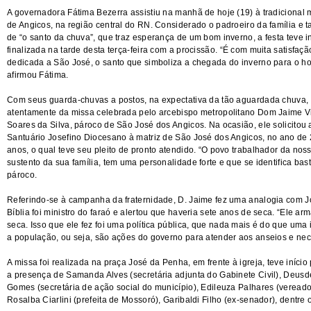
A governadora Fátima Bezerra assistiu na manhã de hoje (19) à tradicional 
de Angicos, na região central do RN. Considerado o padroeiro da família 
de “o santo da chuva”, que traz esperança de um bom inverno, a festa teve in
finalizada na tarde desta terça-feira com a procissão. “É com muita satisfaçã
dedicada a São José, o santo que simboliza a chegada do inverno para o 
afirmou Fátima.
Com seus guarda-chuvas a postos, na expectativa da tão aguardada chuva, 
atentamente da missa celebrada pelo arcebispo metropolitano Dom Jaime Vi
Soares da Silva, pároco de São José dos Angicos. Na ocasião, ele solicitou 
Santuário Josefino Diocesano à matriz de São José dos Angicos, no ano de
anos, o qual teve seu pleito de pronto atendido. “O povo trabalhador da nossa
sustento da sua família, tem uma personalidade forte e que se identifica bas
pároco.
Referindo-se à campanha da fraternidade, D. Jaime fez uma analogia com J
Bíblia foi ministro do faraó e alertou que haveria sete anos de seca. “Ele 
seca. Isso que ele fez foi uma política pública, que nada mais é do que uma
a população, ou seja, são ações do governo para atender aos anseios e nec
A missa foi realizada na praça José da Penha, em frente à igreja, teve iníci
a presença de Samanda Alves (secretária adjunta do Gabinete Civil), Deusde
Gomes (secretária de ação social do município), Edileuza Palhares (vereado
Rosalba Ciarlini (prefeita de Mossoró), Garibaldi Filho (ex-senador), dentre 