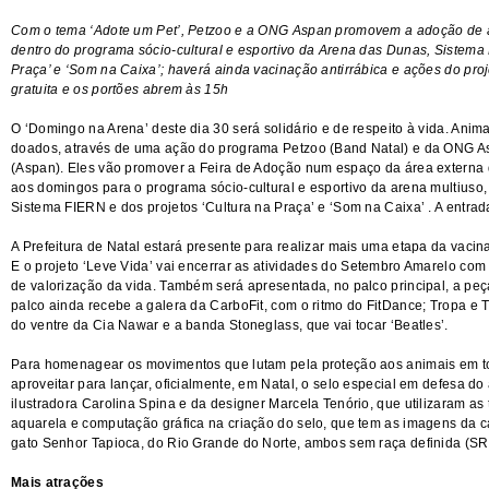
Com o tema ‘Adote um Pet’, Petzoo e a ONG Aspan promovem a adoção de a
dentro do programa sócio-cultural e esportivo da Arena das Dunas, Sistema 
Praça’ e ‘Som na Caixa’; haverá ainda vacinação antirrábica e ações do proj
gratuita e os portões abrem às 15h
O ‘Domingo na Arena’ deste dia 30 será solidário e de respeito à vida. Anima
doados, através de uma ação do programa Petzoo (Band Natal) e da ONG A
(Aspan). Eles vão promover a Feira de Adoção num espaço da área externa
aos domingos para o programa sócio-cultural e esportivo da arena multiuso
Sistema FIERN e dos projetos ‘Cultura na Praça’ e ‘Som na Caixa’ . A entrada
A Prefeitura de Natal estará presente para realizar mais uma etapa da vacin
E o projeto ‘Leve Vida’ vai encerrar as atividades do Setembro Amarelo com
de valorização da vida. Também será apresentada, no palco principal, a peç
palco ainda recebe a galera da CarboFit, com o ritmo do FitDance; Tropa e
do ventre da Cia Nawar e a banda Stoneglass, que vai tocar ‘Beatles’.
Para homenagear os movimentos que lutam pela proteção aos animais em tod
aproveitar para lançar, oficialmente, em Natal, o selo especial em defesa do
ilustradora Carolina Spina e da designer Marcela Tenório, que utilizaram as 
aquarela e computação gráfica na criação do selo, que tem as imagens da c
gato Senhor Tapioca, do Rio Grande do Norte, ambos sem raça definida (SR
Mais atrações