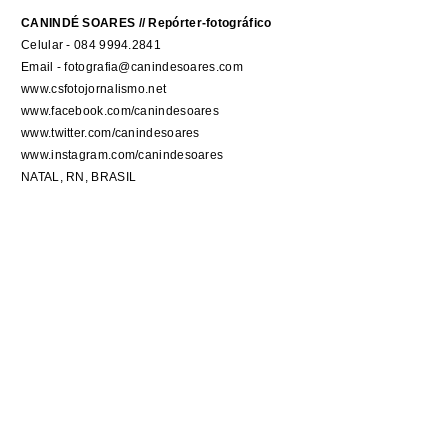
CANINDÉ SOARES // Repórter-fotográfico
Celular - 084 9994.2841
Email - fotografia@canindesoares.com
www.csfotojornalismo.net
www.facebook.com/canindesoares
www.twitter.com/canindesoares
www.instagram.com/canindesoares
NATAL, RN, BRASIL