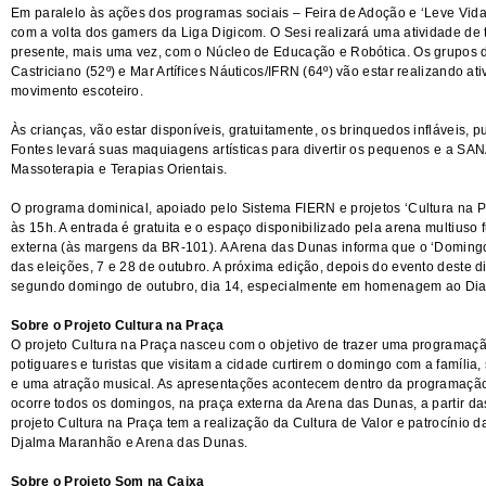
Em paralelo às ações dos programas sociais – Feira de Adoção e ‘Leve Vida’
com a volta dos gamers da Liga Digicom. O Sesi realizará uma atividade de 
presente, mais uma vez, com o Núcleo de Educação e Robótica. Os grupos 
Castriciano (52º) e Mar Artífices Náuticos/IFRN (64º) vão estar realizando at
movimento escoteiro.
Às crianças, vão estar disponíveis, gratuitamente, os brinquedos infláveis, p
Fontes levará suas maquiagens artísticas para divertir os pequenos e a SA
Massoterapia e Terapias Orientais.
O programa dominical, apoiado pelo Sistema FIERN e projetos ‘Cultura na 
às 15h. A entrada é gratuita e o espaço disponibilizado pela arena multiuso 
externa (às margens da BR-101). A Arena das Dunas informa que o ‘Doming
das eleições, 7 e 28 de outubro. A próxima edição, depois do evento deste d
segundo domingo de outubro, dia 14, especialmente em homenagem ao Dia 
Sobre o Projeto Cultura na Praça
O projeto Cultura na Praça nasceu com o objetivo de trazer uma programação
potiguares e turistas que visitam a cidade curtirem o domingo com a família
e uma atração musical. As apresentações acontecem dentro da programaçã
ocorre todos os domingos, na praça externa da Arena das Dunas, a partir da
projeto Cultura na Praça tem a realização da Cultura de Valor e patrocínio d
Djalma Maranhão e Arena das Dunas.
Sobre o Projeto Som na Caixa