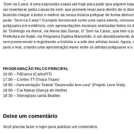
‘Som na Caixa’ é uma expressão usada até hoje para pedir que alguém to
vai reverberar pelas caixas de som, que promete levar para dentro de si dez
fazendo chegar a todos o melhor da nossa música potiguar de forma democrát
pede: ‘Som na Caixa’! O projeto funcionará como uma caixa aberta, colocando
potiguares em evidência, com apresentações musicais realizadas todos os
do ‘Domingo na Arena’, na Arena das Dunas. O ‘Som na Caixa’, que tem o p
Prefeitura de Natal, via Programa Djalma Maranhão, é um desdobramento do
vem promovendo e registrando a história e a arte dos artistas locais. Agora, 
para o real, criando uma aproximação maior entre os artistas potiguares e o 
PROGRAMAÇÃO PALCO PRINCIPAL
16:00 – FitDance (CarboFIT)
17:00 – Combo TT (Tropa Trupe)
18:00 – Apresentação Teatral “Depressão tem cura” (Projeto Leve Vida)
18:00 – Cia Nawar (Dança do Ventre)
18:30 – Stoneglass canta Beatles
Deixe um comentário
Você precisa fazer o
login
para publicar um comentário.