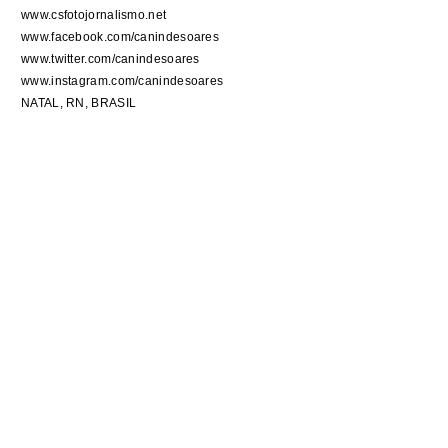
www.csfotojornalismo.net
www.facebook.com/canindesoares
www.twitter.com/canindesoares
www.instagram.com/canindesoares
NATAL, RN, BRASIL