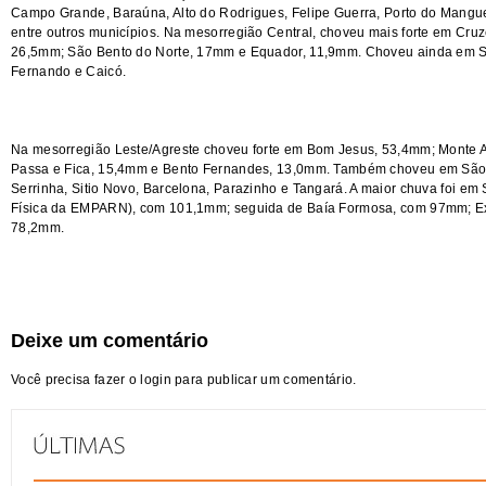
Campo Grande, Baraúna, Alto do Rodrigues, Felipe Guerra, Porto do Mang
entre outros municípios. Na mesorregião Central, choveu mais forte em Cr
26,5mm; São Bento do Norte, 17mm e Equador, 11,9mm. Choveu ainda em Sã
Fernando e Caicó.
Na mesorregião Leste/Agreste choveu forte em Bom Jesus, 53,4mm; Monte 
Passa e Fica, 15,4mm e Bento Fernandes, 13,0mm. Também choveu em São 
Serrinha, Sitio Novo, Barcelona, Parazinho e Tangará. A maior chuva foi e
Física da EMPARN), com 101,1mm; seguida de Baía Formosa, com 97mm; E
78,2mm.
Deixe um comentário
Você precisa fazer o
login
para publicar um comentário.