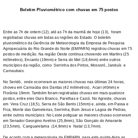
Boletim Pluviométrico com chuvas em 75 postos
Entre as 7h de ontem (12), até as 7h da manhã de hoje (13), foram
registradas chuvas em todas as regiões do Estado. O boletim
pluviométrico da Gerência de Meteorologia da Empresa de Pesquisa
Agropecuária do Rio Grande do Norte (EMPARN) registrou chuvas em 75
postos de medição. Na região Oeste continua chovendo em Martins (25
milímetros), Encanto (19mm) e Serra do Mel (18,4mm) entre outros
municípios da região, como Serrinha dos Pintos, Mossoró, Janduís e
Carnaubais.
No Seridó, onde ocorreram as maiores chuvas nas últimas 24 horas,
choveu em Carnaúba dos Dantas (42 milímetros), Acari (40mm) e
Florânia 19mm. Também foram registradas chuvas em mais quatorze
postos, entre eles Ouro Branco, Parelhas e Caicó. No Agreste, chuvas
em Vera Cruz (18,5), Serra de São Bento (15mm) e, ainda, em Passa e
Fica, Monte das Gameleiras, Serrinha, Bom Jesus e Lagoa de Pedras,
entre outros municípios. No Leste potiguar as maiores chuvas ocorreram
em Senador Georgino Avelino (25,8mm), São Gonçalo do Amarante
(23,5mm), Canguaretama (14,9mm) e Natal (13,7mm).
De acordo com a meteorologia da EMPARN, para esta quinta-feira as