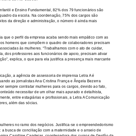
Infantil e Ensino Fundamental, 82% dos 79 funcionários são
quadro da escola. Na coordenação, 75% dos cargos são
tos da direção e administração, o número é ainda mais
valia que o perfil da empresa acaba sendo mais empático com as
o os homens que compõem o quadro de colaboradores precisam
associadas às mulheres. “Trabalhamos com o ato de cuidar,
a, dos professores aos funcionários de apoio, precisam ativar
ão”, explica, o que para ela justifica a presença mais marcante
ação, a agência de assessoria de imprensa Letra A é
uando as jornalistas Ana Cristina França e Ângela Bezerra
or sempre contratar mulheres para os cargos, devido ao fato,
onteúdo necessitar de um olhar mais apurado e detalhista,
ente, entre estagiárias e profissionais, a Letra A Comunicação
res, além das sócias.
mulheres no ramo dos negócios. Justifica-se o empreendedorismo
s: a busca de conciliação com a maternidade e o anseio de
 opina Carolline Candeias, coordenadora dos cursos de Gestão da