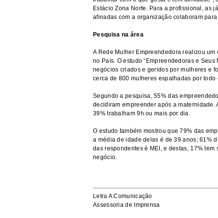
Estácio Zona Norte. Para a profissional, as 
afinadas com a organização colaboram para
Pesquisa na área
A Rede Mulher Empreendedora realizou um es
no País. O estudo “Empreendedoras e Seus N
negócios criados e geridos por mulheres e f
cerca de 800 mulheres espalhadas por todo o 
Segundo a pesquisa, 55% das empreendedoras
decidiram empreender após a maternidade. 
39% trabalham 9h ou mais por dia.
O estudo também mostrou que 79% das empr
a média de idade delas é de 39 anos; 61% d
das respondentes é MEI, e destas, 17% tem
negócio.
Letra A Comunicação
Assessoria de Imprensa