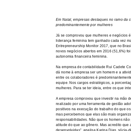
Em Natal, empresas destaques no ramo da c
predominantemente por mulheres
Já se comprovou que mulheres e negócios é
liderança feminina tem ganhado cada vez ma
Entrepreneurship Monitor 2017, que no Bras
novos negócios abertos em 2016 (51,6%) foi
autonomia financeira feminina.
Na empresa de contabilidade Rui Cadete Con
dá nome à empresa ser um homem e a ativida
entre os colaboradores é predominantemente
equipe. Nos cargos estratégicos, a porcent
mulheres. Para se ter ideia, entre os que i
A empresa comprovou que investir na mão d
realizado por uma ferramenta de gestão ado
positivos na execução do trabalho do que o
mas percebemos que elas são mais organizad
responsabilidades. Não que os homens não p
atitude do que ao gênero. Mas acredito que
desenvolvidas”, analisa Karina Dias, sócia-d