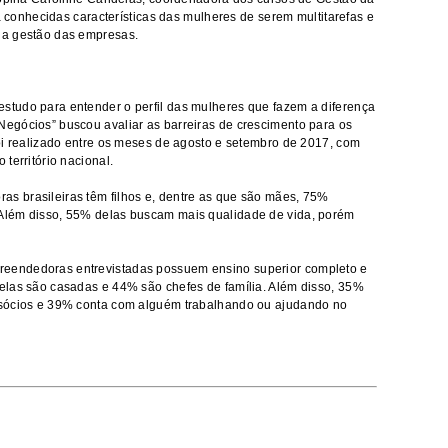
já conhecidas características das mulheres de serem multitarefas e
 a gestão das empresas.
tudo para entender o perfil das mulheres que fazem a diferença
egócios” buscou avaliar as barreiras de crescimento para os
oi realizado entre os meses de agosto e setembro de 2017, com
território nacional.
 brasileiras têm filhos e, dentre as que são mães, 75%
Além disso, 55% delas buscam mais qualidade de vida, porém
eendedoras entrevistadas possuem ensino superior completo e
elas são casadas e 44% são chefes de família. Além disso, 35%
 sócios e 39% conta com alguém trabalhando ou ajudando no