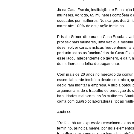
Já na Casa Escola, instituição de Educação 
mulheres. Ao todo, 65 mulheres compõem o 
ocupados por mulheres. Nos cargos dos âmbi
marcante: 100% de ocupação feminina.
Priscila Griner, diretora da Casa Escola, a
profissionais mulheres, uma vez que mesm
desenvolver características frequentemente 
portanto todos os funcionários da Casa Escol
esse lado, independente do gênero, e da funç
de mulheres na folha de pagamento.
Com mais de 20 anos no mercado da comunic
essencialmente feminina desde seu início, q
decidiram montar a empresa. A dupla optou p
argumentam, de o trabalho de produção de c
habilidades mais comuns às mulheres. Atualm
conta com quatro colaboradoras, todas mulhe
Análise
“De fato há um expressivo crescimento das 
feminino, principalmente, por dois elemento
trabalhar com o que gosta e tem afinidade”,