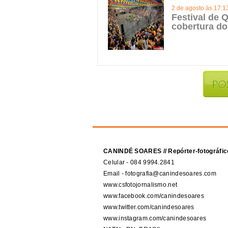
2 de agosto às 17:1
Festival de Q
cobertura do
CANINDÉ SOARES // Repórter-fotográfic
Celular - 084 9994.2841
Email - fotografia@canindesoares.com
www.csfotojornalismo.net
www.facebook.com/canindesoares
www.twitter.com/canindesoares
www.instagram.com/canindesoares