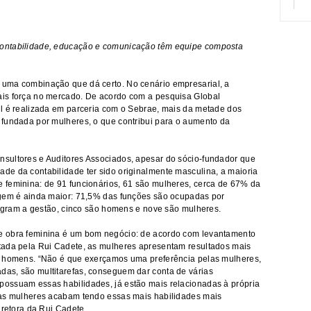
ontabilidade, educação e comunicação têm equipe composta
 uma combinação que dá certo. No cenário empresarial, a
is força no mercado. De acordo com a pesquisa Global
il é realizada em parceria com o Sebrae, mais da metade dos
 fundada por mulheres, o que contribui para o aumento da
sultores e Auditores Associados, apesar do sócio-fundador que
de da contabilidade ter sido originalmente masculina, a maioria
 feminina: de 91 funcionários, 61 são mulheres, cerca de 67% da
agem é ainda maior: 71,5% das funções são ocupadas por
ntegram a gestão, cinco são homens e nove são mulheres.
e obra feminina é um bom negócio: de acordo com levantamento
tada pela Rui Cadete, as mulheres apresentam resultados mais
s homens. “Não é que exerçamos uma preferência pelas mulheres,
as, são multitarefas, conseguem dar conta de várias
ossuam essas habilidades, já estão mais relacionadas à própria
 as mulheres acabam tendo essas mais habilidades mais
iretora da Rui Cadete.