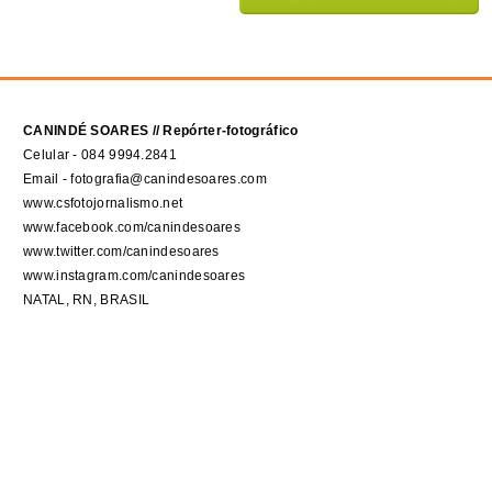
CANINDÉ SOARES // Repórter-fotográfico
Celular - 084 9994.2841
Email - fotografia@canindesoares.com
www.csfotojornalismo.net
www.facebook.com/canindesoares
www.twitter.com/canindesoares
www.instagram.com/canindesoares
NATAL, RN, BRASIL