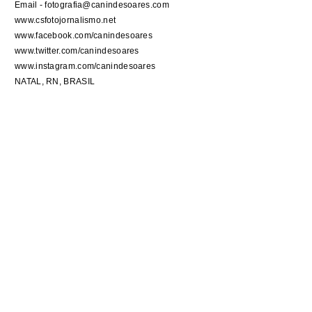
Email - fotografia@canindesoares.com
www.csfotojornalismo.net
www.facebook.com/canindesoares
www.twitter.com/canindesoares
www.instagram.com/canindesoares
NATAL, RN, BRASIL