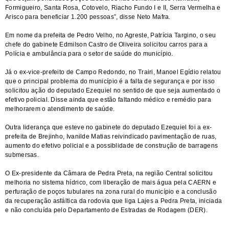
Formigueiro, Santa Rosa, Cotovelo, Riacho Fundo I e II, Serra Vermelha e
Arisco para beneficiar 1.200 pessoas”, disse Neto Mafra.
Em nome da prefeita de Pedro Velho, no Agreste, Patrícia Targino, o seu
chefe do gabinete Edmilson Castro de Oliveira solicitou carros para a
Polícia e ambulância para o setor de saúde do município.
Já o ex-vice-prefeito de Campo Redondo, no Trairi, Manoel Egídio relatou
que o principal problema do município é a falta de segurança e por isso
solicitou ação do deputado Ezequiel no sentido de que seja aumentado o
efetivo policial. Disse ainda que estão faltando médico e remédio para
melhorarem o atendimento de saúde.
Outra liderança que esteve no gabinete do deputado Ezequiel foi a ex-
prefeita de Brejinho, Ivanilde Matias reivindicado pavimentação de ruas,
aumento do efetivo policial e a possiblidade de construção de barragens
submersas.
O Ex-presidente da Câmara de Pedra Preta, na região Central solicitou
melhoria no sistema hídrico, com liberação de mais água pela CAERN e
perfuração de poços tubulares na zona rural do município e a conclusão
da recuperação asfáltica da rodovia que liga Lajes a Pedra Preta, iniciada
e não concluída pelo Departamento de Estradas de Rodagem (DER).