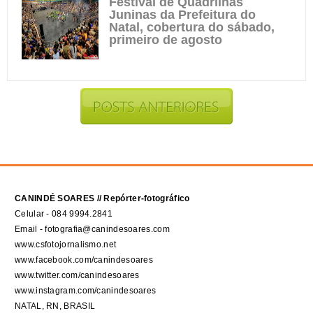
Festival de Quadrilhas
Juninas da Prefeitura do
Natal, cobertura do sábado,
primeiro de agosto
CANINDÉ SOARES // Repórter-fotográfico
Celular - 084 9994.2841
Email - fotografia@canindesoares.com
www.csfotojornalismo.net
www.facebook.com/canindesoares
www.twitter.com/canindesoares
www.instagram.com/canindesoares
NATAL, RN, BRASIL