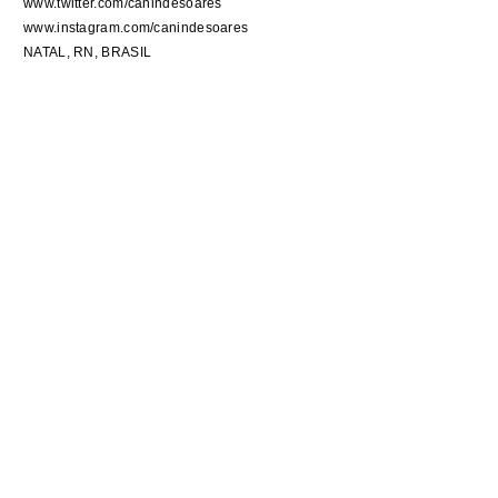
www.twitter.com/canindesoares
www.instagram.com/canindesoares
NATAL, RN, BRASIL