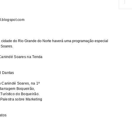
al.blogspot.com
, cidade do Rio Grande do Norte haverá uma programação especial
 Soares.
 Canindé Soares na Tenda
l Dantas
m Canindé Soares, na 1ª
Barragem Boqueirão,
urístico do Boqueirão.
 Palestra sobre Marketing
atos