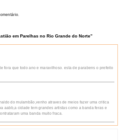
comentário.
stião em Parelhas no Rio Grande do Norte
”
rte fora que todo ano e maravilhoso. esta de parabens o prefeito
inaldo do mulambão,venho atraves de meios fazer uma critica
 na aabb,a cidade tem grandes artistas como a banda feras e
contrataram uma banda muito fraca.