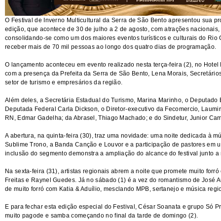
O Festival de Inverno Multicultural da Serra de São Bento apresentou sua 
edição, que acontece de 30 de julho a 2 de agosto, com atrações nacionais, v
consolidando-se como um dos maiores eventos turísticos e culturais do Rio 
receber mais de 70 mil pessoas ao longo dos quatro dias de programação.
O lançamento aconteceu em evento realizado nesta terça-feira (2), no Hotel
com a presença da Prefeita da Serra de São Bento, Lena Morais, Secretário
setor de turismo e empresários da região.
Além deles, a Secretária Estadual do Turismo, Marina Marinho, o Deputado 
Deputada Federal Carla Dickson, o Diretor-executivo da Fecomercio, Laumir
RN, Edmar Gadelha; da Abrasel, Thiago Machado; e do Sindetur, Junior Ca
A abertura, na quinta-feira (30), traz uma novidade: uma noite dedicada à 
Sublime Trono, a Banda Canção e Louvor e a participação de pastores em 
inclusão do segmento demonstra a ampliação do alcance do festival junto a 
Na sexta-feira (31), artistas regionais abrem a noite que promete muito forr
Freitas e Raynel Guedes. Já no sábado (1) é a vez do romantismo de José 
de muito forró com Katia & Aduílio, mesclando MPB, sertanejo e música regi
E para fechar esta edição especial do Festival, César Soanata e grupo Só 
muito pagode e samba começando no final da tarde de domingo (2).