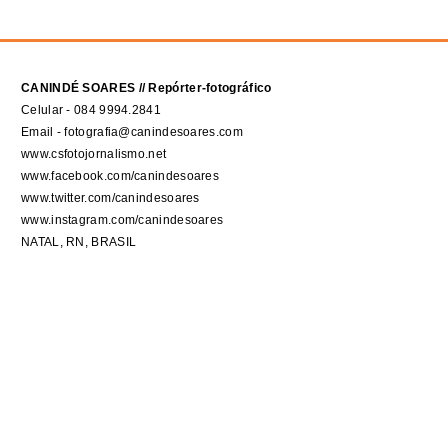
CANINDÉ SOARES // Repórter-fotográfico
Celular - 084 9994.2841
Email - fotografia@canindesoares.com
www.csfotojornalismo.net
www.facebook.com/canindesoares
www.twitter.com/canindesoares
www.instagram.com/canindesoares
NATAL, RN, BRASIL