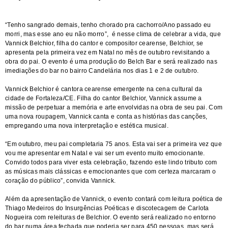
“Tenho sangrado demais, tenho chorado pra cachorro/Ano passado eu
morri, mas esse ano eu não morro”, é nesse clima de celebrar a vida, que
Vannick Belchior, filha do cantor e compositor cearense, Belchior, se
apresenta pela primeira vez em Natal no mês de outubro revisitando a
obra do pai. O evento é uma produção do Belch Bar e será realizado nas
imediações do bar no bairro Candelária nos dias 1 e 2 de outubro.
Vannick Belchior é cantora cearense emergente na cena cultural da
cidade de Fortaleza/CE. Filha do cantor Belchior, Vannick assume a
missão de perpetuar a memória e arte envolvidas na obra de seu pai. Com
uma nova roupagem, Vannick canta e conta as histórias das canções,
empregando uma nova interpretação e estética musical.
“Em outubro, meu pai completaria 75 anos. Esta vai ser a primeira vez que
vou me apresentar em Natal e vai ser um evento muito emocionante.
Convido todos para viver esta celebração, fazendo este lindo tributo com
as músicas mais clássicas e emocionantes que com certeza marcaram o
coração do público”, convida Vannick.
Além da apresentação de Vannick, o evento contará com leitura poética de
Thiago Medeiros do Insurgências Poéticas e discotecagem de Carlota
Nogueira com releituras de Belchior. O evento será realizado no entorno
do bar numa área fechada que poderia ser para 450 pessoas, mas será