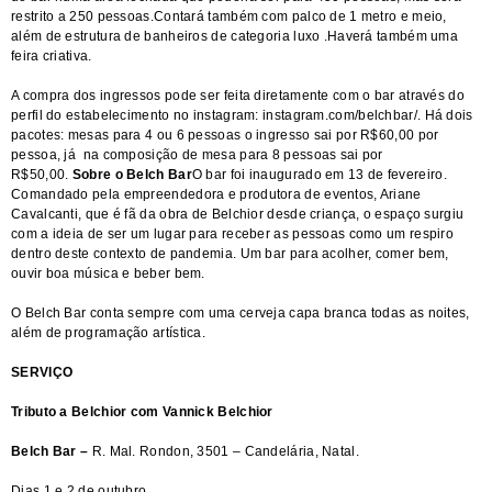
restrito a 250 pessoas.Contará também com palco de 1 metro e meio,
além de estrutura de banheiros de categoria luxo .Haverá também uma
feira criativa.
A compra dos ingressos pode ser feita diretamente com o bar através do
perfil do estabelecimento no instagram:
instagram.com/belchbar/
. Há dois
pacotes: mesas para 4 ou 6 pessoas o ingresso sai por R$60,00 por
pessoa, já na composição de mesa para 8 pessoas sai por
R$50,00.
Sobre o Belch Bar
O bar foi inaugurado em 13 de fevereiro.
Comandado pela empreendedora e produtora de eventos, Ariane
Cavalcanti, que é fã da obra de Belchior desde criança, o espaço surgiu
com a ideia de ser um lugar para receber as pessoas como um respiro
dentro deste contexto de pandemia. Um bar para acolher, comer bem,
ouvir boa música e beber bem.
O Belch Bar conta sempre com uma cerveja capa branca todas as noites,
além de programação artística.
SERVIÇO
Tributo a Belchior com Vannick Belchior
Belch Bar –
R. Mal. Rondon, 3501 – Candelária, Natal.
Dias 1 e 2 de outubro