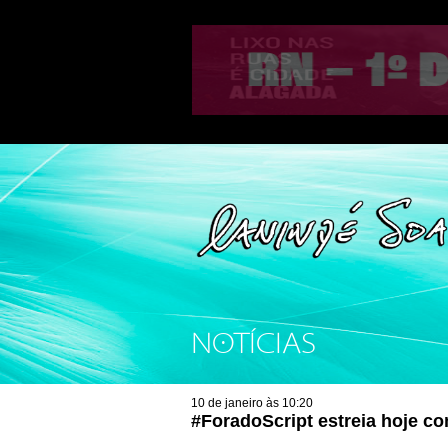
NOTÍCIAS
10 de janeiro às 10:20
#ForadoScript estreia hoje c