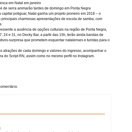
lesca em Natal em janeiro
pé de serra animarão tardes de domingo em Ponta Negra
capital potiguar, Natal ganha um projeto pioneiro em 2016 – o
vos principais charmosas apresentações de escola de samba, com
s.
ressente a ausência de opções culturais na região de Ponta Negra,
, 24 e 31, no Decky Bar, a partir das 15h, terão ainda bandas de
ativos-surpresa que prometem esquentar natalenses e turistas para o
s atrações de cada domingo e valores do ingresso, acompanhar o
ra do Script RN, assim como no mesmo perfil no Instagram.
comentário.
3