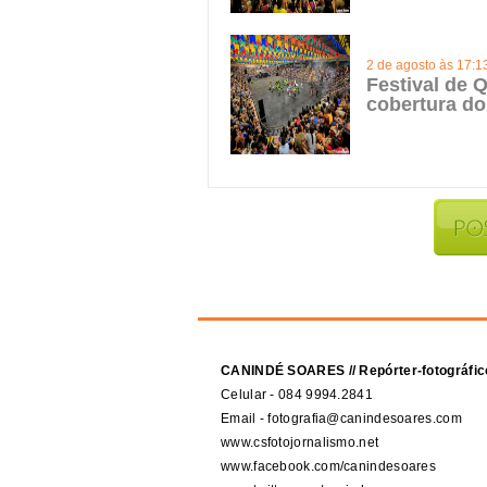
2 de agosto às 17:1
Festival de Q
cobertura do
CANINDÉ SOARES // Repórter-fotográfic
Celular - 084 9994.2841
Email - fotografia@canindesoares.com
www.csfotojornalismo.net
www.facebook.com/canindesoares