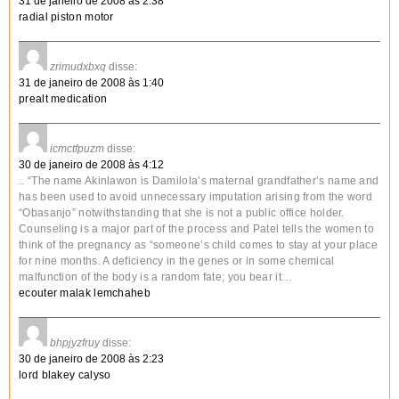
31 de janeiro de 2008 às 2:38
radial piston motor
zrimudxbxq
disse:
31 de janeiro de 2008 às 1:40
prealt medication
icmctfpuzm
disse:
30 de janeiro de 2008 às 4:12
.. “The name Akinlawon is Damilola’s maternal grandfather’s name and
has been used to avoid unnecessary imputation arising from the word
“Obasanjo” notwithstanding that she is not a public office holder.
Counseling is a major part of the process and Patel tells the women to
think of the pregnancy as “someone’s child comes to stay at your place
for nine months. A deficiency in the genes or in some chemical
malfunction of the body is a random fate; you bear it…
ecouter malak lemchaheb
bhpjyzfruy
disse:
30 de janeiro de 2008 às 2:23
lord blakey calyso