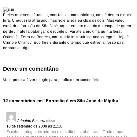
É eles realmente foram la, mas foi so uma rapidinha, um pé dentro e outro
fora. Cheguei la atrasado, mas hoje ainda eu clico os dois. Mas valeu
conferir o forrosão de São José, aqui pertinho e ainda da tempo de quem
perdeu ir até la balançar o esqueleto. Vai até a proxima quinta feira.
Ontem foi Ferro na Boneca, mas ainda tem outras bandas legais. Hoje é
Cirino e Cirano. Tudo free e durante o tempo que estive la, foi so paz,
nenhuma briga.
Deixe um comentário
Você precisa fazer o
login
para publicar um comentário.
12 comentários em “
Forrosão é em São José de Mipibu
”
Arinaldo Bezerra
disse:
10 de setembro de 2009 às 21:18
Excelente blog, pois informa e é muito bem elaborado. Tento daquui