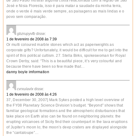
de São Paulo mostrar alguma coisa relacionada com a região de São
José e Nisia Floresta, isso é para matar a saudade da minha terra,
onde o verde é mais verde sempre, as paisagens as mais lindas e o
povo sem comparação.
gbzrupyvfb
disse:
1 de fevereiro de 2008 às 7:39
Or multi coloured marble stones which act as paperweights as
corporate gifts? Unfortunately, it would be difficult for me to get into the
spirit of this political cultism. 27. Stella Birks, spokeswoman for Royal
Crown Derby, said: “This is a beautiful piece, it’s very colourful and
because there have been so few made that…
danny boyle imformation
cvrxulavlx
disse:
1 de fevereiro de 2008 às 4:26
37, December 30, 2007] Mark Sykes posted a high level overview of
the FY08 Planetary Science Division’s budget. “Beyond” shows that
familiar geological formations and the atmospheric disturbances that
take place on Earth also can be found on neighboring planets: the
erupting volcanoes of Sicily find their counterpart in the lava eruptions
of Jupiter’s moon Io; the moon’s deep craters are displayed alongside
the “cantaloupe”…