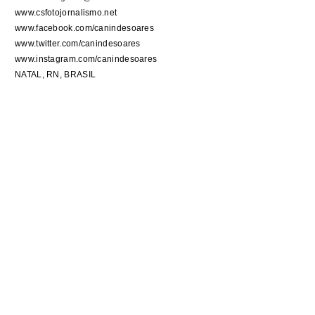
www.csfotojornalismo.net
www.facebook.com/canindesoares
www.twitter.com/canindesoares
www.instagram.com/canindesoares
NATAL, RN, BRASIL