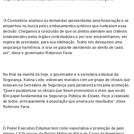
“A Consultoria analisou as demandas apresentadas pela Associação e se
empenhou na busca pelos embasamentos jurídicos que nortearam essa
decisão. Chegamos à conclusão de que os pleitos atendem aos critérios
estabelecidos pelos órgãos controladores e por isso encaminhamos, em
regime de prioridade, para sua efetivação. Todos nós desejamos uma
segurança harmônica, e isso se garante atendendo ao direito de cada
um”, disse o governador Robinson Faria.
No final da manhã de hoje, o governador e a secretária estadual da
Segurança, Kalina Leite, estiveram reunidos com um grupo de oficiais que
estavam na Secretaria de Segurança para parabeniza-los pela promoção.
“Quero parabenizar os oficiais que foram promovidos e dizer que vocês
têm papel fundamental na Segurança Pública do Estado. Peço a lealdade
de todos, principalmente à população que anseia por resultados”, disse
Robinson Faria.
O Poder Executivo Estadual tem como expectativa a promoção de pelo
menos 1.870 praças da Polícia Militar do RN e do Corpo de Bombeiros