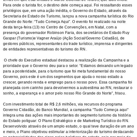
Para onde o turista for, o destino dele começa aqui. Foi ressaltando esses
privilégios que, em uma ação inédita, o Governo do Estado, através da
Secretaria de Estado de Turismo, lançou a nova campanha turística do Rio
Grande do Norte: “Tudo Começa Aqui”. O evento foi realizado na noite
desta terça-feira (13) no Centro de Convenções, em Natal, com a
presença do governador Robinson Faria, dos secretários de Estado Ruy
Gaspar (Turismo)e Vagner Araújo (Ação Social/Governo Cidadão), de
gestores públicos, representantes do trade turístico, imprensa e dirigentes
de entidades representativas do turismo do RN.
O chefe do Executivo estadual destacou a realização da Campanha e a
prioridade que o Governo deu para o setor. “Estamos deixando um legado
para a posteridade, para o turismo que foi meta fundamental do nosso
Governo, pois este é um dos segmentos que ajuda o nosso estado a
crescer, gerando renda e emprego para o nosso povo. Essa campanha foi
planejada com carinho para devolvermos a autoestima ao RN, restaurar o
sonho, a esperança e o amor pelo nosso Rio Grande do Norte”, frisou.
Com investimento total de R$ 2,6 milhões, via recursos do programa
Governo Cidadão, do Banco Mundial, a campanha “Tudo Começa aqui”
integra uma das ações mais importantes do segmento turismo da história
do Estado potiguar: O Plano Estratégico e de Marketing Turístico do RN.
Desenvolvido através de um amplo estudo, o qual teve duração de um ano
e meio, o Plano objetivou estimular a interiorização do turismo destacando