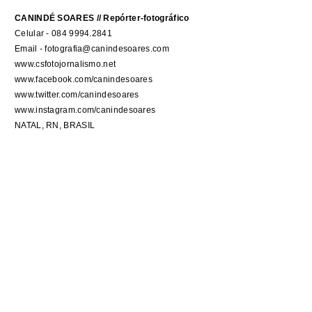
CANINDÉ SOARES // Repórter-fotográfico
Celular - 084 9994.2841
Email - fotografia@canindesoares.com
www.csfotojornalismo.net
www.facebook.com/canindesoares
www.twitter.com/canindesoares
www.instagram.com/canindesoares
NATAL, RN, BRASIL