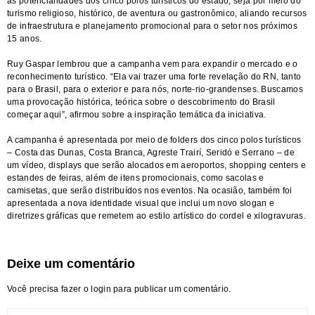
as potencialidades dos cinco polos turísticos do estado, seja por meio do
turismo religioso, histórico, de aventura ou gastronômico, aliando recursos
de infraestrutura e planejamento promocional para o setor nos próximos
15 anos.
Ruy Gaspar lembrou que a campanha vem para expandir o mercado e o
reconhecimento turístico. “Ela vai trazer uma forte revelação do RN, tanto
para o Brasil, para o exterior e para nós, norte-rio-grandenses. Buscamos
uma provocação histórica, teórica sobre o descobrimento do Brasil
começar aqui”, afirmou sobre a inspiração temática da iniciativa.
A campanha é apresentada por meio de folders dos cinco polos turísticos
– Costa das Dunas, Costa Branca, Agreste Trairí, Seridó e Serrano – de
um vídeo, displays que serão alocados em aeroportos, shopping centers e
estandes de feiras, além de itens promocionais, como sacolas e
camisetas, que serão distribuídos nos eventos. Na ocasião, também foi
apresentada a nova identidade visual que inclui um novo slogan e
diretrizes gráficas que remetem ao estilo artístico do cordel e xilogravuras.
Deixe um comentário
Você precisa fazer o
login
para publicar um comentário.