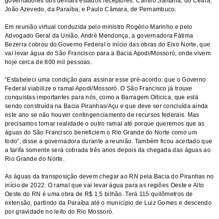
governadores dos demais estados receptores: Camilo Santana, do Ceará;
João Azevedo, da Paraíba; e Paulo Câmara, de Pernambuco.
Em reunião virtual conduzida pelo ministro Rogério Marinho e pelo
Advogado Geral da União, André Mendonça, a governadora Fátima
Bezerra cobrou do Governo Federal o início das obras do Eixo Norte, que
vai levar água do São Francisco para a Bacia Apodi/Mossoró, onde vivem
hoje cerca de 800 mil pessoas.
“Estabeleci uma condição para assinar esse pré-acordo: que o Governo
Federal viabilize o ramal Apodi/Mossoró. O São Francisco já trouxe
conquistas importantes para nós, como a Barragem Oiticica, que está
sendo construída na Bacia Piranhas/Açu e que deve ser concluída ainda
este ano se não houver contingenciamento de recursos federais. Mas
precisamos tornar realidade o outro ramal até porque queremos que as
águas do São Francisco beneficiem o Rio Grande do Norte como um
todo”, disse a governadora durante a reunião. Também ficou acertado que
a tarifa somente será cobrada três anos depois da chegada das águas ao
Rio Grande do Norte.
As águas da transposição devem chegar ao RN pela Bacia do Piranhas no
início de 2022. O ramal que vai levar água para as regiões Oeste e Alto
Oeste do RN é uma obra de R$ 1,5 bilhão. Terá 115 quilômetros de
extensão, partindo da Paraíba até o município de Luiz Gomes e descendo
por gravidade no leito do Rio Mossoró.