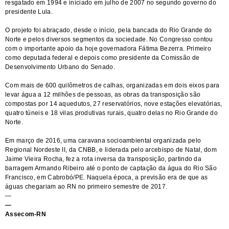
resgatado em 1994 e iniciado em julho de 2007 no segundo governo do
presidente Lula.
O projeto foi abraçado, desde o início, pela bancada do Rio Grande do
Norte e pelos diversos segmentos da sociedade. No Congresso contou
com o importante apoio da hoje governadora Fátima Bezerra. Primeiro
como deputada federal e depois como presidente da Comissão de
Desenvolvimento Urbano do Senado.
Com mais de 600 quilômetros de calhas, organizadas em dois eixos para
levar água a 12 milhões de pessoas, as obras da transposição são
compostas por 14 aquedutos, 27 reservatórios, nove estações elevatórias,
quatro túneis e 18 vilas produtivas rurais, quatro delas no Rio Grande do
Norte.
Em março de 2016, uma caravana socioambiental organizada pelo
Regional Nordeste II, da CNBB, e liderada pelo arcebispo de Natal, dom
Jaime Vieira Rocha, fez a rota inversa da transposição, partindo da
barragem Armando Ribeiro até o ponto de captação da água do Rio São
Francisco, em Cabrobó/PE. Naquela época, a previsão era de que as
águas chegariam ao RN no primeiro semestre de 2017.
—
—
Assecom-RN