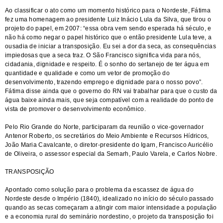
Ao classificar o ato como um momento histórico para o Nordeste, Fátima
fez uma homenagem ao presidente Luiz Inácio Lula da Silva, que tirou o
projeto do papel, em 2007: “essa obra vem sendo esperada há século, e
não há como negar o papel histórico que o então presidente Lula teve, a
ousadia de iniciar a transposição. Eu sei a dor da seca, as consequências
impiedosas que a seca traz. O São Francisco significa vida para nós,
cidadania, dignidade e respeito. É o sonho do sertanejo de ter água em
quantidade e qualidade e como um vetor de promoção do
desenvolvimento, trazendo emprego e dignidade para o nosso povo”.
Fátima disse ainda que o governo do RN vai trabalhar para que o custo da
água baixe ainda mais, que seja compatível com a realidade do ponto de
vista de promover o desenvolvimento econômico.
Pelo Rio Grande do Norte, participaram da reunião o vice-governador
Antenor Roberto, os secretários do Meio Ambiente e Recursos Hídricos,
João Maria Cavalcante, o diretor-presidente do Igarn, Francisco Auricélio
de Oliveira, o assessor especial da Semarh, Paulo Varela, e Carlos Nobre.
TRANSPOSIÇÃO
Apontado como solução para o problema da escassez de água do
Nordeste desde o Império (1840), idealizado no início do século passado
quando as secas começaram a atingir com maior intensidade a população
e a economia rural do seminário nordestino, o projeto da transposição foi