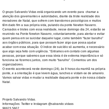
O grupo Salvando Vidas está organizando um evento para chamar a
atenção dos governantes e autoridades, diante da triste realidade dos
moradores de Natal, que sofrem com transtornos psicológicos e muitos
têm dado fim a sua própria vida, pulando da ponte Newton Navarro.
Cansados e tristes com essa realidade, nesse domingo dia 24, estarão se
reunindo na Ponte Newton Navarro, voluntariamente, para alertar e evitar
quem pensa em se suicidar daquele lugar, como também “fazer barulho”
aos órgãos públicos, para que possam fazer algo que possa ajudar
acabar com essa situação. O índice de suicídio só aumenta, e necessário
que algo seja feito com urgência. “Entramos em contato com algumas
pessoas, porque sabemos que essa ideia é de extrema importância e só
funciona se fizermos juntos, com muito “barulho”. Comentou um dos
organizadores.
O evento acontecerá neste domingo (24), às 9 horas da manhã na própria
ponte, e a orientação é que levem água, lanches e vistam-se de amarelo.
Vamos salvar vidas e mudar a realidade daquela ponte e de nossa cidade
Natal.
Projeto Salvando Vidas.
Informações: Twitter e Instagram @salvando.vidass
98623.5607