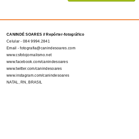
CANINDÉ SOARES // Repórter-fotográfico
Celular - 084 9994.2841
Email - fotografia@canindesoares.com
www.csfotojornalismo.net
www.facebook.com/canindesoares
www.twitter.com/canindesoares
www.instagram.com/canindesoares
NATAL, RN, BRASIL