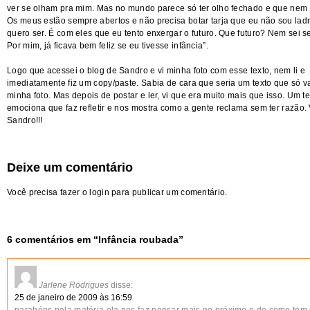
ver se olham pra mim. Mas no mundo parece só ter olho fechado e que nem 
Os meus estão sempre abertos e não precisa botar tarja que eu não sou la
quero ser. É com eles que eu tento enxergar o futuro. Que futuro? Nem sei s
Por mim, já ficava bem feliz se eu tivesse infância”.
Logo que acessei o blog de Sandro e vi minha foto com esse texto, nem li e
imediatamente fiz um copy/paste. Sabia de cara que seria um texto que só va
minha foto. Mas depois de postar e ler, vi que era muito mais que isso. Um t
emociona que faz refletir e nos mostra como a gente reclama sem ter razão.
Sandro!!!
Deixe um comentário
Você precisa fazer o
login
para publicar um comentário.
6 comentários em “
Infância roubada
”
Jarlene Rodrigues
disse:
25 de janeiro de 2009 às 16:59