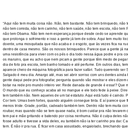
“Aqui não tem muita coisa não.
Não
, tem bastante. Não tem brinquedo, não 
não tem comida, não tem carinho, não tem saúde, não tem escola, não tem 
não tem Obama. Não tem nem esperança porque desde cedo se aprende qu
que prolonga o sofrimento e isso a gente já tem de sobra. Aqui tem muito lix
doente, uma mosquitada que não acaba e o esgoto, que às vezes fica na rua
dentro de casa mesmo. São os nossos brinquedos. Parece que a gente já n
uma resistência para viver com os pés o dia todo nessa água podre e pra c
os maruins, que eu acho que nem picam a gente porque têm medo de pega
dia de foto pra escola, tem banho tomado e até perfume. Em outros dias, te
aparece cheio de máquina fotográfica para fazer safári. Tudo querendo ser 
Salgado é meu dia. Amargo até, mas sei abrir sorriso com uns dentes ainda b
gente daqui pede pra fotografar, pergunta quando vão mostrar e eles dizem
botar na rede pro mundo inteiro ver. Rede danada de grande é essa!? Que
O mundo que eu conheço acaba ali no mangue e ele todo fede à peixe. Direi
tem também não. Nem aqueles de um tal estatuto. Aqui está tudo é caindo. 
Cor tem. Umas bem fortes, quando alguém consegue tinta. E aí parece que 
menos triste. Grade, portão, cadeado também tem. Dentro não tem muita coi
roubar, mas quando não se tem quase nada, é bom cuidar pra não levarem o
tem pai e mãe gritando e batendo por coisa nenhuma. Não é culpa deles nã
fosse adulto e tivesse a vida deles, eu também não ia ter carinho pra dar. 
tem. É não ir pra rua. É ficar em casa assustado, engaiolado, brechando qu