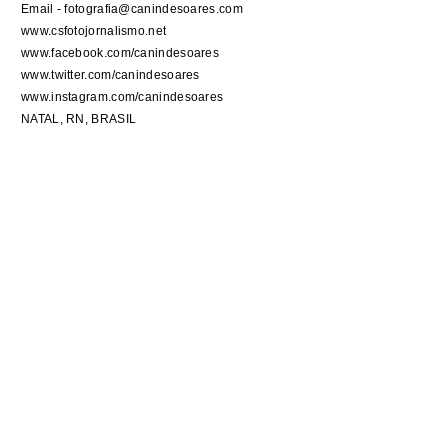
Email - fotografia@canindesoares.com
www.csfotojornalismo.net
www.facebook.com/canindesoares
www.twitter.com/canindesoares
www.instagram.com/canindesoares
NATAL, RN, BRASIL