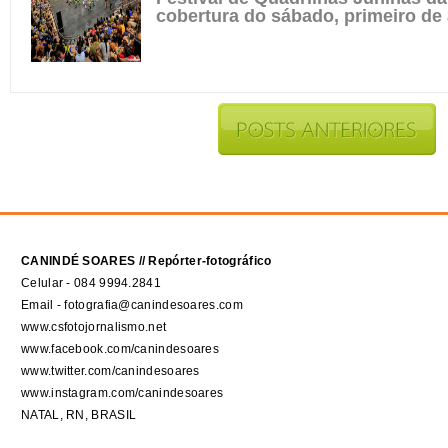
cobertura do sábado, primeiro de
CANINDÉ SOARES // Repórter-fotográfico
Celular - 084 9994.2841
Email - fotografia@canindesoares.com
www.csfotojornalismo.net
www.facebook.com/canindesoares
www.twitter.com/canindesoares
www.instagram.com/canindesoares
NATAL, RN, BRASIL