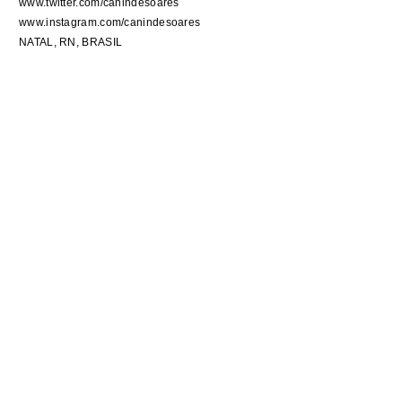
www.twitter.com/canindesoares
www.instagram.com/canindesoares
NATAL, RN, BRASIL