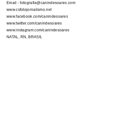
Email - fotografia@canindesoares.com
www.csfotojornalismo.net
www.facebook.com/canindesoares
www.twitter.com/canindesoares
www.instagram.com/canindesoares
NATAL, RN, BRASIL