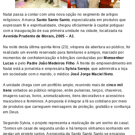
Natal passa a contar com uma nova opção no segmento de artigos
religiosos. A marca
Santo Santo Santo
, especializada em produtos que
expressam fé e espiritualidade, chegou oficialmente à capital potiguar
com a inauguração de sua primeira unidade na cidade, localizada na
Avenida Prudente de Morais, 2005 – A1
.
Na noite desta última quinta-feira (23), véspera da abertura ao público, foi
realizado um evento reservado para familiares e amigos, marcado por
momentos de confraternização e bênçãos conduzidas por
Monsenhor
Lucas
e pelo
Padre João Medeiros Filho
. À frente do empreendimento em
Natal está a jornalista e empresária
Sylvia Serejo
, que administra a loja
em sociedade com o marido, o médico
José Jorge Maciel Neto
.
A unidade chega com um portfólio amplo, reunindo mais de
cinco mil
itens
voltados ao público religioso, entre pulseiras, terços, chaveiros,
imagens sacras, livros, aromatizadores, itens decorativos e acessórios
masculinos e femininos. A proposta é integrar a fé ao cotidiano por meio
de produtos que carreguem mensagens de proteção, gratidão e confiança
em Deus.
Segundo Sylvia, o projeto representa a realização de um sonho do casal.
“Somos um casal de segunda união e há tempos vínhamos sonhando em
gestar um projeto juntos. A proposta da Santo Santo Santo se encaixou