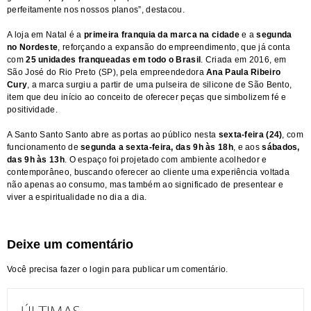
perfeitamente nos nossos planos”, destacou.
A loja em Natal é a
primeira franquia da marca na cidade
e a
segunda
no Nordeste
, reforçando a expansão do empreendimento, que já conta
com
25 unidades franqueadas em todo o Brasil
. Criada em 2016, em
São José do Rio Preto (SP), pela empreendedora
Ana Paula Ribeiro
Cury
, a marca surgiu a partir de uma pulseira de silicone de São Bento,
item que deu início ao conceito de oferecer peças que simbolizem fé e
positividade.
A Santo Santo Santo abre as portas ao público nesta
sexta-feira (24)
, com
funcionamento de
segunda a sexta-feira, das 9h às 18h
, e aos
sábados,
das 9h às 13h
. O espaço foi projetado com ambiente acolhedor e
contemporâneo, buscando oferecer ao cliente uma experiência voltada
não apenas ao consumo, mas também ao significado de presentear e
viver a espiritualidade no dia a dia.
Deixe um comentário
Você precisa fazer o
login
para publicar um comentário.