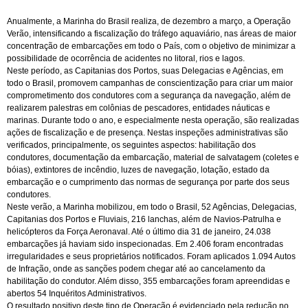
Anualmente, a Marinha do Brasil realiza, de dezembro a março, a Operação
Verão, intensificando a fiscalização do tráfego aquaviário, nas áreas de maior
concentração de embarcações em todo o País, com o objetivo de minimizar a
possibilidade de ocorrência de acidentes no litoral, rios e lagos.
Neste período, as Capitanias dos Portos, suas Delegacias e Agências, em
todo o Brasil, promovem campanhas de conscientização para criar um maior
comprometimento dos condutores com a segurança da navegação, além de
realizarem palestras em colônias de pescadores, entidades náuticas e
marinas. Durante todo o ano, e especialmente nesta operação, são realizadas
ações de fiscalização e de presença. Nestas inspeções administrativas são
verificados, principalmente, os seguintes aspectos: habilitação dos
condutores, documentação da embarcação, material de salvatagem (coletes e
bóias), extintores de incêndio, luzes de navegação, lotação, estado da
embarcação e o cumprimento das normas de segurança por parte dos seus
condutores.
Neste verão, a Marinha mobilizou, em todo o Brasil, 52 Agências, Delegacias,
Capitanias dos Portos e Fluviais, 216 lanchas, além de Navios-Patrulha e
helicópteros da Força Aeronaval. Até o último dia 31 de janeiro, 24.038
embarcações já haviam sido inspecionadas. Em 2.406 foram encontradas
irregularidades e seus proprietários notificados. Foram aplicados 1.094 Autos
de Infração, onde as sanções podem chegar até ao cancelamento da
habilitação do condutor. Além disso, 355 embarcações foram apreendidas e
abertos 54 Inquéritos Administrativos.
O resultado positivo deste tipo de Operação é evidenciado pela redução no