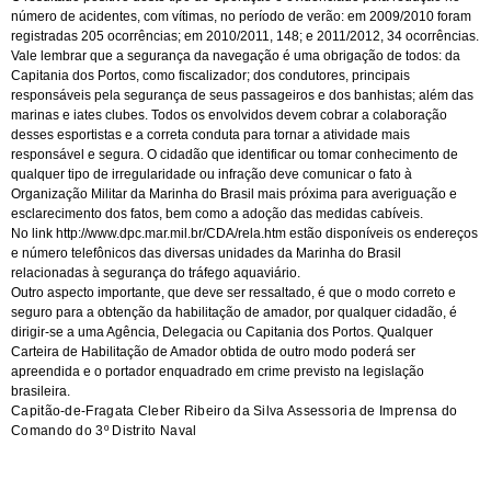
número de acidentes, com vítimas, no período de verão: em 2009/2010 foram
registradas 205 ocorrências; em 2010/2011, 148; e 2011/2012, 34 ocorrências.
Vale lembrar que a segurança da navegação é uma obrigação de todos: da
Capitania dos Portos, como fiscalizador; dos condutores, principais
responsáveis pela segurança de seus passageiros e dos banhistas; além das
marinas e iates clubes. Todos os envolvidos devem cobrar a colaboração
desses esportistas e a correta conduta para tornar a atividade mais
responsável e segura. O cidadão que identificar ou tomar conhecimento de
qualquer tipo de irregularidade ou infração deve comunicar o fato à
Organização Militar da Marinha do Brasil mais próxima para averiguação e
esclarecimento dos fatos, bem como a adoção das medidas cabíveis.
No link
http://www.dpc.mar.mil.br/CDA/rela.htm
estão disponíveis os endereços
e número telefônicos das diversas unidades da Marinha do Brasil
relacionadas à segurança do tráfego aquaviário.
Outro aspecto importante, que deve ser ressaltado, é que o modo correto e
seguro para a obtenção da habilitação de amador, por qualquer cidadão, é
dirigir-se a uma Agência, Delegacia ou Capitania dos Portos. Qualquer
Carteira de Habilitação de Amador obtida de outro modo poderá ser
apreendida e o portador enquadrado em crime previsto na legislação
brasileira.
Capitão-de-Fragata Cleber Ribeiro da Silva Assessoria de Imprensa do
Comando do 3º Distrito Naval