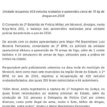
Unidade recuperou 419 veículos roubados e apreendeu cerca de 70 kg de
drogas em 2016
O Comando do 2º Batalhão de Polícia Militar, em Mossoró, divulgou, nesta
terça-feira (03), o balanço das apreensões realizadas pela unidade
policial durante todo o ano de 2016.
De acordo com os dados apresentados pelo Major PM Maximiliano Luiz
Bezerra Fernandes, comandante do 2º BPM, os policiais da unidade
operacional efetuou a apreensão de 79 armas de fogo, além de 1 colete
balístico e 10 simulacros de armas de fogo, utilizados para a prática de
crimes na cidade.
Responsável pelo policiamento ostensivo na área norte do município de
Mossoró, bem como mais sete municípios da região Oeste do Estado, o 2º
BPM, no ano de 2016, registrou a recuperação de 419 veículos
roubados/furtados, dos quais 355 foram motocicletas e 64 automóveis.
“
Além disso, ainda registramos a captura de 17 foragidos da Justiça, os
quais foram reconduzidos ao sistema prisional do Estado, além da
condução de 311 pessoas à Delegacia de Polícia Civil por crimes
diversos, como porte ilegal de arma, roubo e furto, tráfico de drogas,
homicídio, entre outros”, relatou o Major Maximiliano Fernandes.