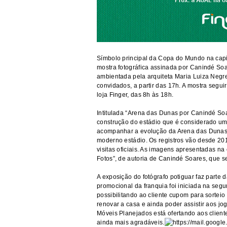
Símbolo principal da Copa do Mundo na capit
mostra fotográfica assinada por Canindé Soa
ambientada pela arquiteta Maria Luiza Negre
convidados, a partir das 17h. A mostra segui
loja Finger, das 8h às 18h.
Intitulada “Arena das Dunas por Canindé Soa
construção do estádio que é considerado um
acompanhar a evolução da Arena das Dunas,
moderno estádio. Os registros vão desde 20
visitas oficiais. As imagens apresentadas na
Fotos”, de autoria de Canindé Soares, que 
A exposição do fotógrafo potiguar faz parte 
promocional da franquia foi iniciada na seg
possibilitando ao cliente cupom para sorteio 
renovar a casa e ainda poder assistir aos j
Móveis Planejados está ofertando aos cliente
ainda mais agradáveis.