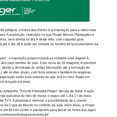
al potiguar, a Arena das Dunas é a inspiração para a mais nova
res. A exposição, realizada na loja Finger Móveis Planejados e
iros, será aberta no dia 9 deste mês, com coquetel para
rá até o dia 28 e pode ser visitada no horário de funcionamento da
res”, a exposição proporcionará ao visitante uma viagem à
 dos mais bonitos do país. Com cerca de 20 imagens, é possível
 desde a derrubada do antigo Machadão até a formação do
11 até os dias atuais, com fotos aéreas e também de algumas
 exposição serão uma amostra do que virá no livro “Natal em
será lançado em maio.
da campanha “Torcida Premiada Finger” da loja de Natal. A ação
unda quinzena do mês de março e segue até o dia 17 de maio,
de TV’s. A proposta é oferecer a possibilidade de o cliente
ogos da Copa do Mundo no conforto da sala. Além disso, a Finger
s um kit com cooler e pipoqueiro para tornar as horas dos jogos