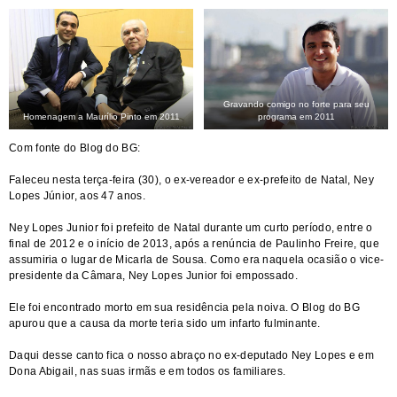
Gravando comigo no forte para seu
Homenagem a Maurílio Pinto em 2011
programa em 2011
Com fonte do
Blog do BG
:
Faleceu nesta terça-feira (30), o ex-vereador e ex-prefeito de Natal, Ney
Lopes Júnior, aos 47 anos.
Ney Lopes Junior foi prefeito de Natal durante um curto período, entre o
final de 2012 e o início de 2013, após a renúncia de Paulinho Freire, que
assumiria o lugar de Micarla de Sousa. Como era naquela ocasião o vice-
presidente da Câmara, Ney Lopes Junior foi empossado.
Ele foi encontrado morto em sua residência pela noiva. O Blog do BG
apurou que a causa da morte teria sido um infarto fulminante.
Daqui desse canto fica o nosso abraço no ex-deputado Ney Lopes e em
Dona Abigail, nas suas irmãs e em todos os familiares.