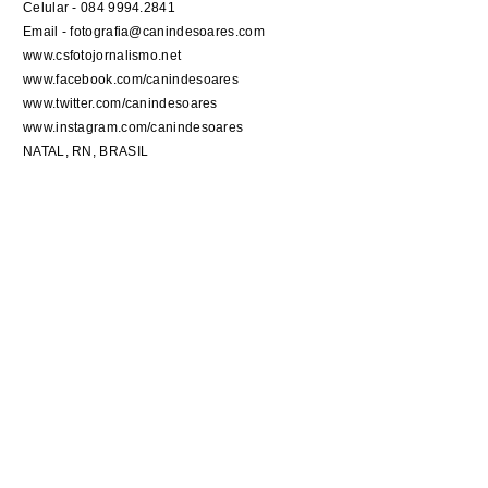
Celular - 084 9994.2841
Email - fotografia@canindesoares.com
www.csfotojornalismo.net
www.facebook.com/canindesoares
www.twitter.com/canindesoares
www.instagram.com/canindesoares
NATAL, RN, BRASIL