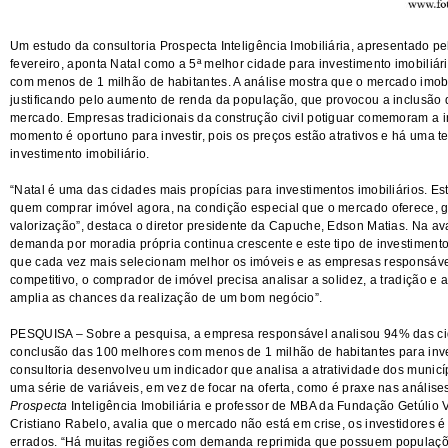
Um estudo da consultoria Prospecta Inteligência Imobiliária, apresentado 
fevereiro, aponta Natal como a 5ª melhor cidade para investimento imobiliári
com menos de 1 milhão de habitantes. A análise mostra que o mercado imobi
justificando pelo aumento de renda da população, que provocou a inclusão
mercado. Empresas tradicionais da construção civil potiguar comemoram a i
momento é oportuno para investir, pois os preços estão atrativos e há uma t
investimento imobiliário.
“Natal é uma das cidades mais propícias para investimentos imobiliários. E
quem comprar imóvel agora, na condição especial que o mercado oferece, 
valorização”, destaca o diretor presidente da Capuche, Edson Matias. Na av
demanda por moradia própria continua crescente e este tipo de investimento 
que cada vez mais selecionam melhor os imóveis e as empresas responsáve
competitivo, o comprador de imóvel precisa analisar a solidez, a tradição e 
amplia as chances da realização de um bom negócio”.
PESQUISA – Sobre a pesquisa, a empresa responsável analisou 94% das cid
conclusão das 100 melhores com menos de 1 milhão de habitantes para inves
consultoria desenvolveu um indicador que analisa a atratividade dos municí
uma série de variáveis, em vez de focar na oferta, como é praxe nas análises 
Prospecta
Inteligência Imobiliária e professor de MBA da Fundação Getúlio
Cristiano Rabelo, avalia que o mercado não está em crise, os investidores 
errados. “Há muitas regiões com demanda reprimida que possuem populaçõ