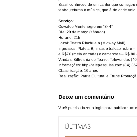
Brasil conheceu de um cantor que começou c
teatro, retorna à música, que é de onde vei
Serviço:
Oswaldo Montenegro em “3×4”
Dia: 29 de março (sábado)
Horário: 21h
Local: Teatro Riachuelo (Midway Mall)
Ingressos: Plateia B, frisas e balcão nobre –
e R$70 (meia entrada) e camarotes – R$ 80 (
Vendas: Bilheteria do Teatro, Televendas (4
Informações:
http://telepesquisa.com
(84) 36
Classificação: 16 anos
Realização: Pauta Cultural e Trupe Promoçã
Deixe um comentário
Você precisa fazer o
login
para publicar um 