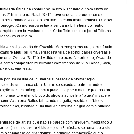
rtunidade única de conferir no Teatro Riachuelo o novo show do
às 21h, traz para Natal “3×4”, novo espetáculo que promete
sua performance vocal ao seu talento como instrumentista. O show
omoção. Os ingressos estão à venda na bilheteria do Teatro
orapido.com.br
. Assinantes da Cabo Telecom e do jornal Tribuna
sso (valor inteiro).
iavazzoli, o violão de Oswaldo Montenegro costura, com a flauta
lexandre Meu Rei, uma verdadeira teia de sonoridades diversas e
certo. O show “3×4” é dividido em blocos. No primeiro, Oswaldo
ra como compositor, misturadas com trechos de Vila Lobos, Bach,
a verdadeira festa.
sa por um desfile de inúmeros sucessos de Montenegro
 são), de uma única obra. Um hit se sucede a outro, tirando o
entação traz um diálogo com a plateia. O poeta atende pedidos do
Já no quarto e último bloco do show a atmosfera “blues” invade o
, com Madalena Salles brincando na gaita, vestida de “blues-
” conhecidos, levando a um final de extrema alegria com o público
 identidade do artista que não se parece com ninguém, mostrando 3
arecer), num show de 4 blocos, com 3 músicos se juntando a ele
ém o compasso de “Bandolins”, a primeira composição que o