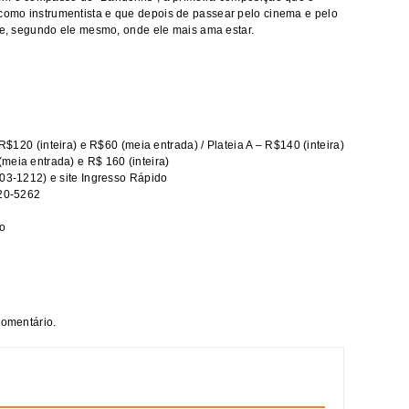
omo instrumentista e que depois de passear pelo cinema e pelo
o e, segundo ele mesmo, onde ele mais ama estar.
 R$120 (inteira) e R$60 (meia entrada) / Plateia A – R$140 (inteira)
meia entrada) e R$ 160 (inteira)
003-1212) e site Ingresso Rápido
20-5262
o
comentário.