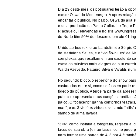
Dia 29 deste mês, os potiguares terão a opo
cantor Oswaldo Montenegro. A apresentação, 
encantar o público. No palco, Oswaldo alia 
é uma produção da Pauta Cultural e Trupe Pr
Riachuelo, Televendas e no site
www.ingress
do Norte têm 50% de desconto em até 01 ingre
Unido ao bouzuki e ao bandolim de Sérgio Ch
de Madalena Salles, e o “violão-blues” de A
complexas que resultam em um excelente con
canta as músicas mais alegres de sua carrei
Waldir Azevedo, Patápio Silva e Vivaldi, num
No segundo bloco, o repertório do show pas
costurados entre si, como se fossem parte (e
fôlego do público. A terceira parte da apres
público e apresenta duas canções inéditas. 
palco. O “concerto” ganha contornos teatrais
man”, e os 3 violões virtuoses citando “hiffs
saindo de alma lavada.
“3×4”, como insinua a fotografia, registra a
faces de sua obra (e não fases, como pode p
para formar uma banda de 4. 3 por 4 é tamb