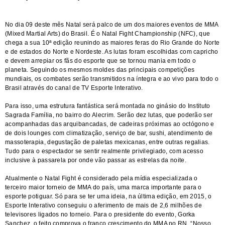
No dia 09 deste mês Natal será palco de um dos maiores eventos de MMA
(Mixed Martial Arts) do Brasil. É o Natal Fight Championship (NFC), que
chega a sua 10ª edição reunindo as maiores feras do Rio Grande do Norte
e de estados do Norte e Nordeste. As lutas foram escolhidas com capricho
e devem arrepiar os fãs do esporte que se tornou mania em todo o
planeta. Seguindo os mesmos moldes das principais competições
mundiais, os combates serão transmitidos na íntegra e ao vivo para todo o
Brasil através do canal de TV Esporte Interativo.
Para isso, uma estrutura fantástica será montada no ginásio do Instituto
Sagrada Família, no bairro do Alecrim. Serão dez lutas, que poderão ser
acompanhadas das arquibancadas, de cadeiras próximas ao octógono e
de dois lounges com climatização, serviço de bar, sushi, atendimento de
massoterapia, degustação de paletas mexicanas, entre outras regalias.
Tudo para o espectador se sentir realmente privilegiado, com acesso
inclusive à passarela por onde vão passar as estrelas da noite.
Atualmente o Natal Fight é considerado pela mídia especializada o
terceiro maior torneio de MMA do país, uma marca importante para o
esporte potiguar. Só para se ter uma ideia, na última edição, em 2015, o
Esporte Interativo conseguiu o aferimento de mais de 2,6 milhões de
televisores ligados no torneio. Para o presidente do evento, Gorka
Sanchez, o feito comprova o franco crescimento do MMA no RN. “Nosso