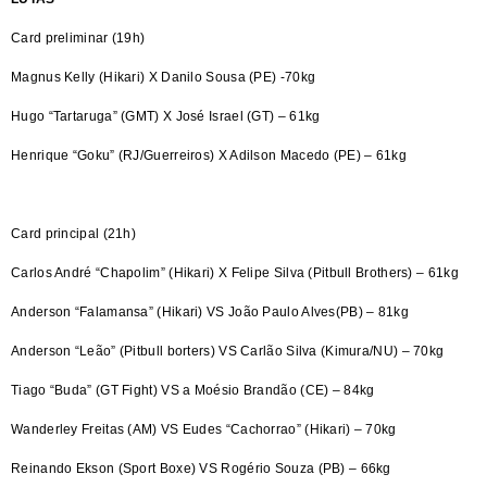
Card preliminar (19h)
Magnus Kelly (Hikari) X Danilo Sousa (PE) -70kg
Hugo “Tartaruga” (GMT) X José Israel (GT) – 61kg
Henrique “Goku” (RJ/Guerreiros) X Adilson Macedo (PE) – 61kg
Card principal (21h)
Carlos André “Chapolim” (Hikari) X Felipe Silva (Pitbull Brothers) – 61kg
Anderson “Falamansa” (Hikari) VS João Paulo Alves(PB) – 81kg
Anderson “Leão” (Pitbull borters) VS Carlão Silva (Kimura/NU) – 70kg
Tiago “Buda” (GT Fight) VS a Moésio Brandão (CE) – 84kg
Wanderley Freitas (AM) VS Eudes “Cachorrao” (Hikari) – 70kg
Reinando Ekson (Sport Boxe) VS Rogério Souza (PB) – 66kg