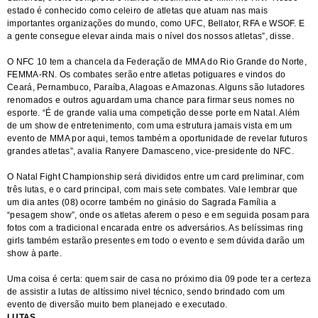
estado é conhecido como celeiro de atletas que atuam nas mais
importantes organizações do mundo, como UFC, Bellator, RFA e WSOF. E
a gente consegue elevar ainda mais o nível dos nossos atletas”, disse.
O NFC 10 tem a chancela da Federação de MMA do Rio Grande do Norte,
FEMMA-RN. Os combates serão entre atletas potiguares e vindos do
Ceará, Pernambuco, Paraíba, Alagoas e Amazonas. Alguns são lutadores
renomados e outros aguardam uma chance para firmar seus nomes no
esporte. “É de grande valia uma competição desse porte em Natal. Além
de um show de entretenimento, com uma estrutura jamais vista em um
evento de MMA por aqui, temos também a oportunidade de revelar futuros
grandes atletas”, avalia Ranyere Damasceno, vice-presidente do NFC.
O Natal Fight Championship será divididos entre um card preliminar, com
três lutas, e o card principal, com mais sete combates. Vale lembrar que
um dia antes (08) ocorre também no ginásio do Sagrada Família a
“pesagem show”, onde os atletas aferem o peso e em seguida posam para
fotos com a tradicional encarada entre os adversários. As belíssimas ring
girls também estarão presentes em todo o evento e sem dúvida darão um
show à parte.
Uma coisa é certa: quem sair de casa no próximo dia 09 pode ter a certeza
de assistir a lutas de altíssimo nivel técnico, sendo brindado com um
evento de diversão muito bem planejado e executado.
LUTAS