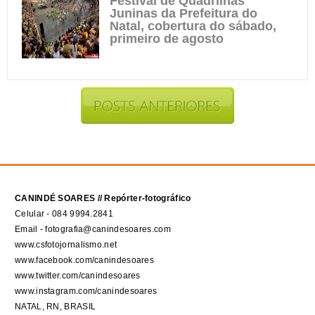
Festival de Quadrilhas
Juninas da Prefeitura do
Natal, cobertura do sábado,
primeiro de agosto
CANINDÉ SOARES // Repórter-fotográfico
Celular - 084 9994.2841
Email - fotografia@canindesoares.com
www.csfotojornalismo.net
www.facebook.com/canindesoares
www.twitter.com/canindesoares
www.instagram.com/canindesoares
NATAL, RN, BRASIL