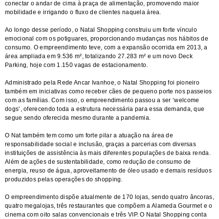
conectar o andar de cima à praça de alimentação, promovendo maior
mobilidade e irrigando o fluxo de clientes naquela área.
Ao longo desse período, o Natal Shopping construiu um forte vínculo
emocional com os potiguares, proporcionando mudanças nos hábitos de
consumo. O empreendimento teve, com a expansão ocorrida em 2013, a
área ampliada em 9.536 m², totalizando 27.283 m² e um novo Deck
Parking, hoje com 1.150 vagas de estacionamento.
Administrado pela Rede Ancar Ivanhoe, o Natal Shopping foi pioneiro
também em iniciativas como receber cães de pequeno porte nos passeios
com as famílias. Com isso, o empreendimento passou a ser ‘welcome
dogs’, oferecendo toda a estrutura necessária para essa demanda, que
segue sendo oferecida mesmo durante a pandemia.
O Nat também tem como um forte pilar a atuação na área de
responsabilidade social e inclusão, graças a parcerias com diversas
instituições de assistência às mais diferentes populações de baixa renda.
Além de ações de sustentabilidade, como redução de consumo de
energia, reuso de água, aproveitamento de óleo usado e demais resíduos
produzidos pelas operações do shopping.
O empreendimento dispõe atualmente de 170 lojas, sendo quatro âncoras,
quatro megalojas, três restaurantes que compõem a Alameda Gourmet e o
cinema com oito salas convencionais e três VIP. O Natal Shopping conta