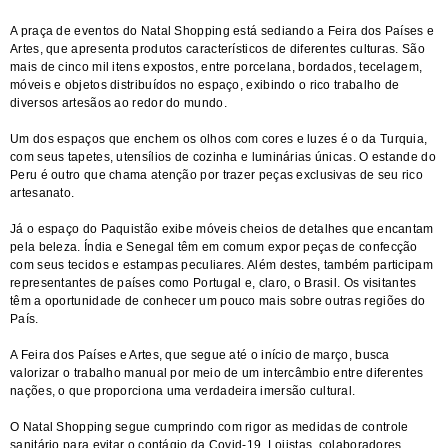
A praça de eventos do Natal Shopping está sediando a Feira dos Países e
Artes, que apresenta produtos característicos de diferentes culturas. São
mais de cinco mil itens expostos, entre porcelana, bordados, tecelagem,
móveis e objetos distribuídos no espaço, exibindo o rico trabalho de
diversos artesãos ao redor do mundo.
Um dos espaços que enchem os olhos com cores e luzes é o da Turquia,
com seus tapetes, utensílios de cozinha e luminárias únicas. O estande do
Peru é outro que chama atenção por trazer peças exclusivas de seu rico
artesanato.
Já o espaço do Paquistão exibe móveis cheios de detalhes que encantam
pela beleza. Índia e Senegal têm em comum expor peças de confecção
com seus tecidos e estampas peculiares. Além destes, também participam
representantes de países como Portugal e, claro, o Brasil. Os visitantes
têm a oportunidade de conhecer um pouco mais sobre outras regiões do
País.
A Feira dos Países e Artes, que segue até o início de março, busca
valorizar o trabalho manual por meio de um intercâmbio entre diferentes
nações, o que proporciona uma verdadeira imersão cultural.
O Natal Shopping segue cumprindo com rigor as medidas de controle
sanitário para evitar o contágio da Covid-19. Lojistas, colaboradores,