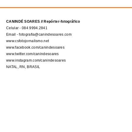
CANINDÉ SOARES // Repórter-fotográfico
Celular - 084 9994.2841
Email - fotografia@canindesoares.com
www.csfotojornalismo.net
www.facebook.com/canindesoares
www.twitter.com/canindesoares
www.instagram.com/canindesoares
NATAL, RN, BRASIL