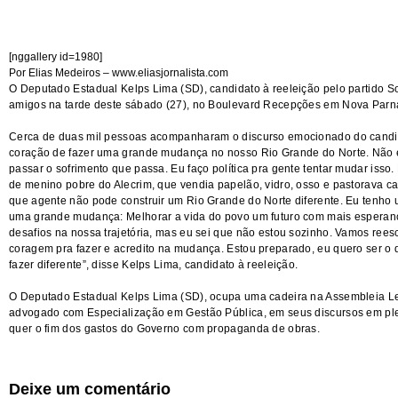
[nggallery id=1980]
Por Elias Medeiros –
www.eliasjornalista.com
O Deputado Estadual Kelps Lima (SD), candidato à reeleição pelo partido So
amigos na tarde deste sábado (27), no Boulevard Recepções em Nova Parn
Cerca de duas mil pessoas acompanharam o discurso emocionado do candi
coração de fazer uma grande mudança no nosso Rio Grande do Norte. Não é 
passar o sofrimento que passa. Eu faço política pra gente tentar mudar iss
de menino pobre do Alecrim, que vendia papelão, vidro, osso e pastorava ca
que agente não pode construir um Rio Grande do Norte diferente. Eu tenho
uma grande mudança: Melhorar a vida do povo um futuro com mais esperanç
desafios na nossa trajetória, mas eu sei que não estou sozinho. Vamos reesc
coragem pra fazer e acredito na mudança. Estou preparado, eu quero ser o 
fazer diferente”, disse Kelps Lima, candidato à reeleição.
O Deputado Estadual Kelps Lima (SD), ocupa uma cadeira na Assembleia Leg
advogado com Especialização em Gestão Pública, em seus discursos em ple
quer o fim dos gastos do Governo com propaganda de obras.
Deixe um comentário