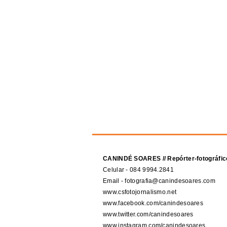
CANINDÉ SOARES // Repórter-fotográfic
Celular - 084 9994.2841
Email - fotografia@canindesoares.com
www.csfotojornalismo.net
www.facebook.com/canindesoares
www.twitter.com/canindesoares
www.instagram.com/canindesoares