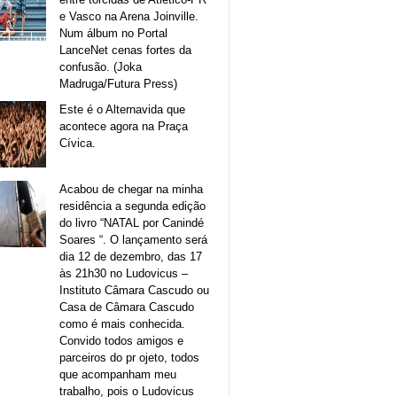
e Vasco na Arena Joinville.
Num álbum no Portal
LanceNet cenas fortes da
confusão. (Joka
Madruga/Futura Press)
Este é o Alternavida que
acontece agora na Praça
Cívica.
Acabou de chegar na minha
residência a segunda edição
do livro “NATAL por Canindé
Soares “. O lançamento será
dia 12 de dezembro, das 17
às 21h30 no Ludovicus –
Instituto Câmara Cascudo ou
Casa de Câmara Cascudo
como é mais conhecida.
Convido todos amigos e
parceiros do pr ojeto, todos
que acompanham meu
trabalho, pois o Ludovicus