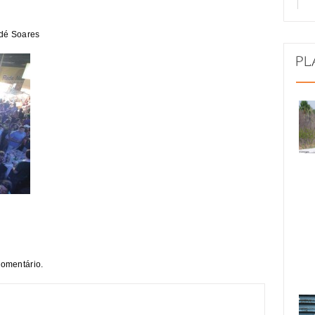
ndé Soares
comentário.