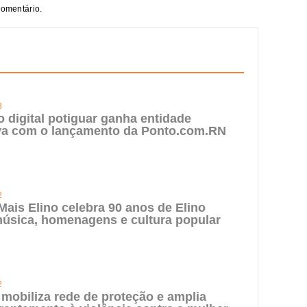
comentário.
3
digital potiguar ganha entidade
iva com o lançamento da Ponto.com.RN
2
 Mais Elino celebra 90 anos de Elino
úsica, homenagens e cultura popular
2
 mobiliza rede de proteção e amplia